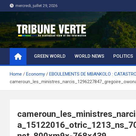
Skip
mercredi, juillet 29, 2026
to
content
Tribune Verte
Un regard écologique de l'information
GREEN WORLD
WORLD NEWS
POLITICS
Home
Economy
EBOULEMENTS DE MBANKOLO : CATASTROP
cameroun_les_ministres_narcis_1296227847_gregoire_owo
cameroun_les_ministres_narc
a_15122016_otric_1213_ns_7
net_800xm9x-768×439