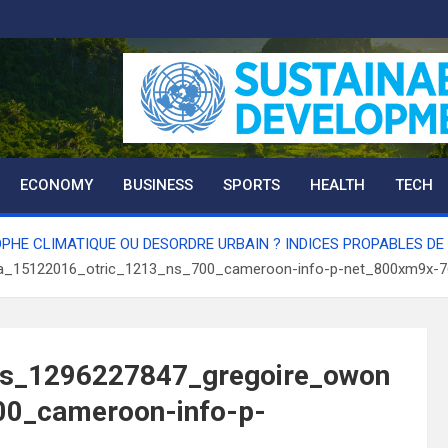
ECONOMY
BUSINESS
SPORTS
HEALTH
TECH
HE CLIMATIQUE OU DESORDRE URBAIN ? INDICES PROPABLES DE 
na_15122016_otric_1213_ns_700_cameroon-info-p-net_800xm9x-
is_1296227847_gregoire_owon
00_cameroon-info-p-