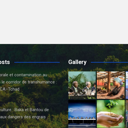
osts
Gallery
orale et contamination au
 le corridor de transhumance :
CA–Tchad
6
culture : Baka et Bantou de
aux dangers des engrais