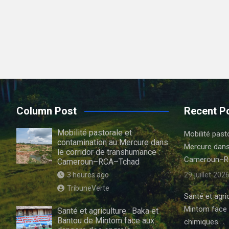
Column Post
Recent P
Mobilité pastorale et
Mobilité past
contamination au Mercure dans
Mercure dans
le corridor de transhumance :
Cameroun–R
Cameroun–RCA–Tchad
29 juillet 202
3 heures ago
TribuneVerte
Santé et agri
Mintom face 
Santé et agriculture : Baka et
Bantou de Mintom face aux
chimiques