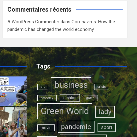
Commentaires récents
A WordPress Commenter
dans
Coronavirus: How the
pandemic has changed the world economy
Tags
business
art
crisis
fashion
economy
game
Green World
lady
pandemic
sport
movie