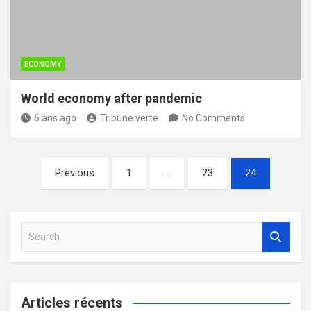
ECONOMY
World economy after pandemic
6 ans ago
Tribune verte
No Comments
Pagination
Previous
1
…
23
24
des
publications
S
e
a
r
c
Articles récents