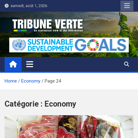
Skip
samedi, août 1, 2026
to
content
Tribune Verte
Un regard écologique de l'information
Home
Economy
Page 24
Catégorie :
Economy