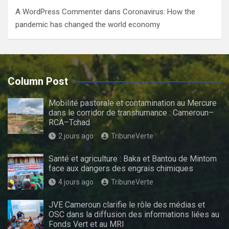
A WordPress Commenter
dans
Coronavirus: How the
pandemic has changed the world economy
Column Post
Mobilité pastorale et contamination au Mercure
dans le corridor de transhumance : Cameroun–
RCA–Tchad
2 jours ago
TribuneVerte
Santé et agriculture : Baka et Bantou de Mintom
face aux dangers des engrais chimiques
4 jours ago
TribuneVerte
JVE Cameroun clarifie le rôle des médias et
OSC dans la diffusion des informations liées au
Fonds Vert et au MRI