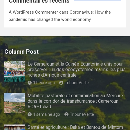
Commentaires récents
A WordPress Commenter
dans
Coronavirus: How the
pandemic has changed the world economy
Column Post
Le Cameroun et la Guinée Equatoriale unis pour
préserver l’un des écosystèmes marins les plus
riches d’Afrique centrale
1 heure ago
TribuneVerte
Mobilité pastorale et contamination au Mercure
dans le corridor de transhumance : Cameroun–
RCA–Tchad
1 semaine ago
TribuneVerte
Santé et agriculture : Baka et Bantou de Mintom