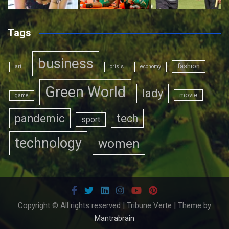
Tags
business
fashion
art
crisis
economy
Green World
lady
movie
game
pandemic
tech
sport
technology
women
Copyright © All rights reserved | Tribune Verte | Theme by
Mantrabrain