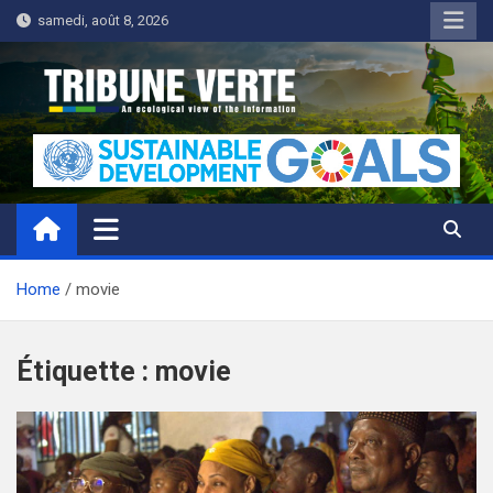
Skip
samedi, août 8, 2026
to
content
Tribune Verte
Un regard écologique de l'information
Home
movie
Étiquette :
movie