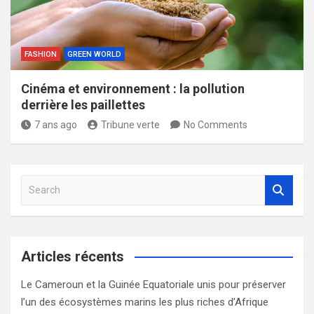
FASHION
GREEN WORLD
Cinéma et environnement : la pollution
derrière les paillettes
7 ans ago
Tribune verte
No Comments
S
e
a
r
c
Articles récents
h
Le Cameroun et la Guinée Equatoriale unis pour préserver
l’un des écosystèmes marins les plus riches d’Afrique