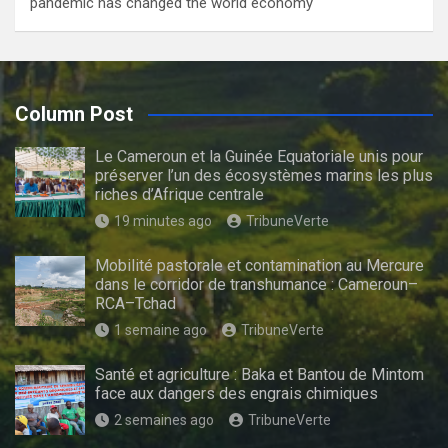
pandemic has changed the world economy
Column Post
Le Cameroun et la Guinée Equatoriale unis pour
préserver l’un des écosystèmes marins les plus
riches d’Afrique centrale
19 minutes ago
TribuneVerte
Mobilité pastorale et contamination au Mercure
dans le corridor de transhumance : Cameroun–
RCA–Tchad
1 semaine ago
TribuneVerte
Santé et agriculture : Baka et Bantou de Mintom
face aux dangers des engrais chimiques
2 semaines ago
TribuneVerte