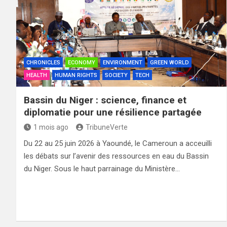
CHRONICLES
ECONOMY
ENVIRONMENT
GREEN WORLD
HEALTH
HUMAN RIGHTS
SOCIETY
TECH
Bassin du Niger : science, finance et
diplomatie pour une résilience partagée
1 mois ago
TribuneVerte
Du 22 au 25 juin 2026 à Yaoundé, le Cameroun a acceuilli
les débats sur l’avenir des ressources en eau du Bassin
du Niger. Sous le haut parrainage du Ministère…