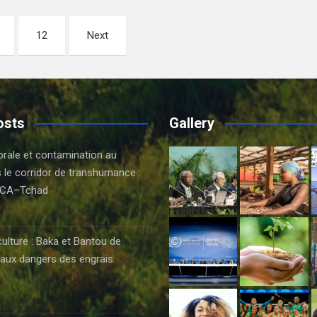
12
Next
osts
Gallery
orale et contamination au
 le corridor de transhumance :
CA–Tchad
6
culture : Baka et Bantou de
aux dangers des engrais
6