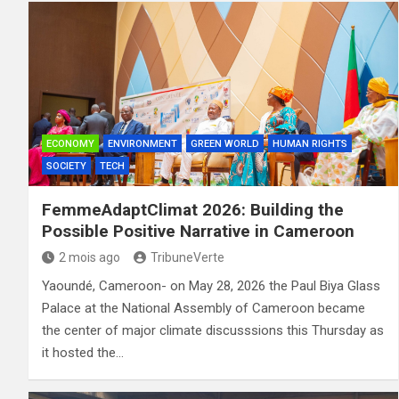
ECONOMY
ENVIRONMENT
GREEN WORLD
HUMAN RIGHTS
SOCIETY
TECH
FemmeAdaptClimat 2026: Building the
Possible Positive Narrative in Cameroon
2 mois ago
TribuneVerte
Yaoundé, Cameroon- on May 28, 2026 the Paul Biya Glass
Palace at the National Assembly of Cameroon became
the center of major climate discusssions this Thursday as
it hosted the…