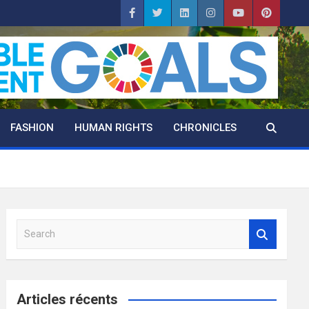
FASHION
HUMAN RIGHTS
CHRONICLES
S
e
a
r
c
Articles récents