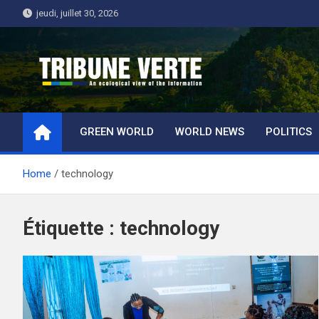
Skip
jeudi, juillet 30, 2026
to
content
Tribune Verte
Un regard écologique de l'information
GREEN WORLD
WORLD NEWS
POLITICS
Home
technology
Étiquette :
technology