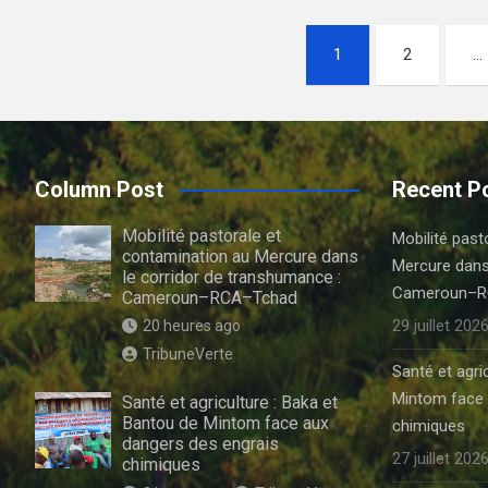
Pagination
1
2
…
des
publications
Column Post
Recent P
Mobilité pastorale et
Mobilité past
contamination au Mercure dans
Mercure dans
le corridor de transhumance :
Cameroun–R
Cameroun–RCA–Tchad
29 juillet 202
20 heures ago
TribuneVerte
Santé et agri
Mintom face 
Santé et agriculture : Baka et
Bantou de Mintom face aux
chimiques
dangers des engrais
27 juillet 202
chimiques