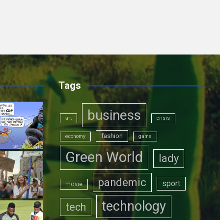
Tags
business
art
crisis
fashion
economy
game
Green World
lady
pandemic
sport
movie
technology
tech