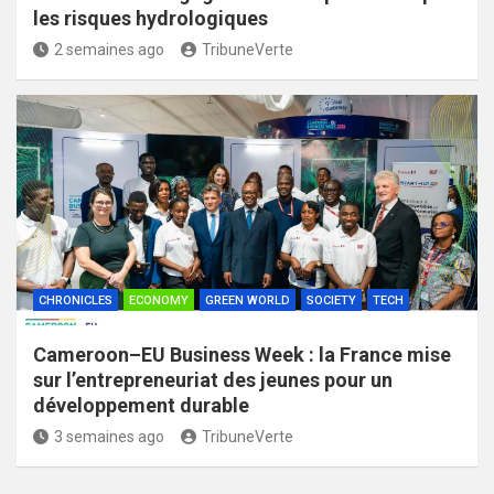
les risques hydrologiques
2 semaines ago
TribuneVerte
CHRONICLES
ECONOMY
GREEN WORLD
SOCIETY
TECH
Cameroon–EU Business Week : la France mise
sur l’entrepreneuriat des jeunes pour un
développement durable
3 semaines ago
TribuneVerte