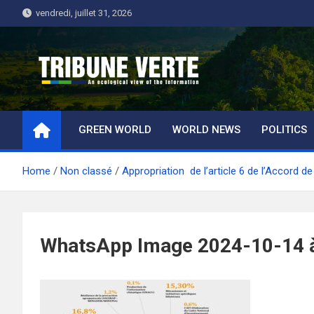
Skip
vendredi, juillet 31, 2026
to
content
Tribune Verte
Un regard écologique de l'information
GREEN WORLD
WORLD NEWS
POLITICS
Home
Non classé
Appropriation de l’article 6 de l’Accord 
WhatsApp Image 2024-10-14 