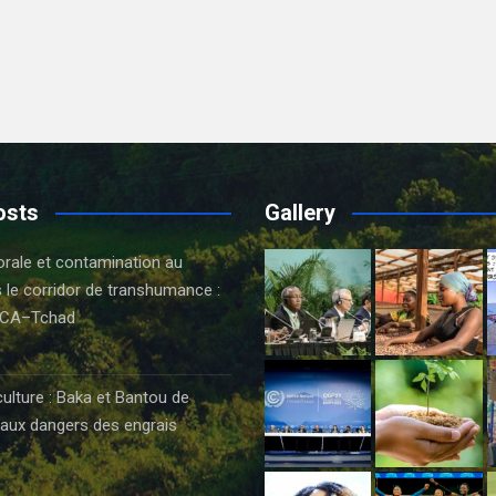
osts
Gallery
orale et contamination au
 le corridor de transhumance :
CA–Tchad
6
culture : Baka et Bantou de
aux dangers des engrais
6