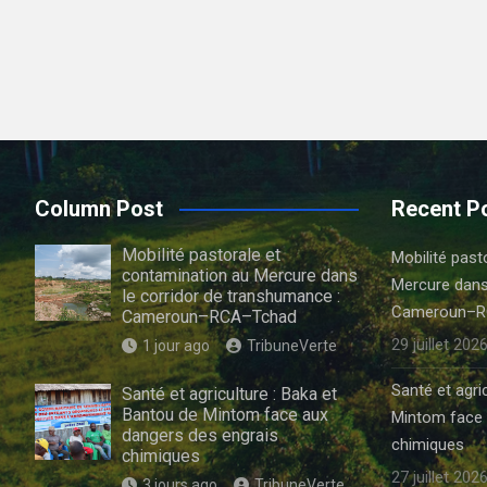
Column Post
Recent P
Mobilité pastorale et
Mobilité past
contamination au Mercure dans
Mercure dans
le corridor de transhumance :
Cameroun–R
Cameroun–RCA–Tchad
29 juillet 202
1 jour ago
TribuneVerte
Santé et agri
Santé et agriculture : Baka et
Bantou de Mintom face aux
Mintom face 
dangers des engrais
chimiques
chimiques
27 juillet 202
3 jours ago
TribuneVerte