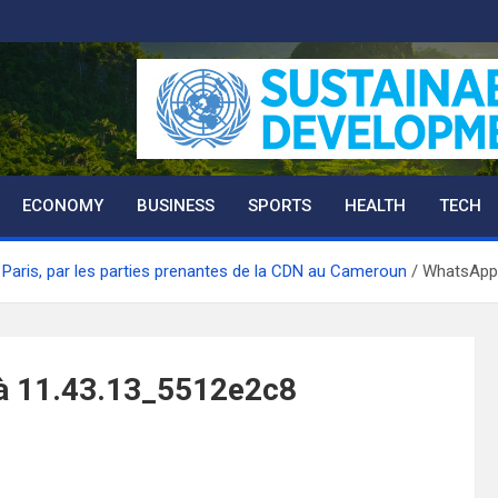
ECONOMY
BUSINESS
SPORTS
HEALTH
TECH
de Paris, par les parties prenantes de la CDN au Cameroun
WhatsApp 
à 11.43.13_5512e2c8