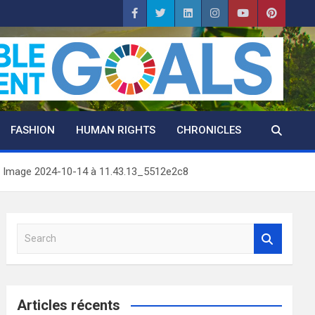
FASHION
HUMAN RIGHTS
CHRONICLES
Image 2024-10-14 à 11.43.13_5512e2c8
S
e
a
r
c
Articles récents