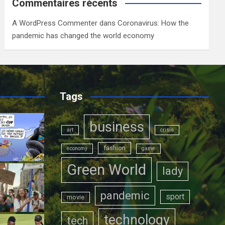
Commentaires récents
A WordPress Commenter
dans
Coronavirus: How the
pandemic has changed the world economy
Tags
business
art
crisis
fashion
economy
game
Green World
lady
pandemic
sport
movie
technology
tech