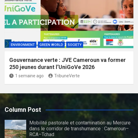
ENVIRONMENT
GREEN WORLD
SOCIETY
Gouvernance verte : JVE Cameroun va former
250 jeunes durant l’UniGoVe 2026
1 semaine ago
TribuneVerte
Column Post
Mobilité pastorale et contamination au Mercure
dans le corridor de transhumance : Cameroun–
RCA–Tchad