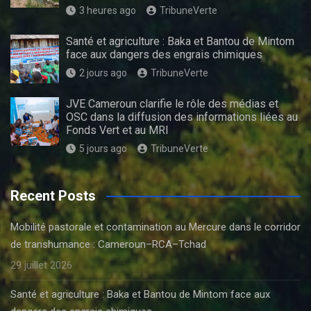
3 heures ago
TribuneVerte
Santé et agriculture : Baka et Bantou de Mintom
face aux dangers des engrais chimiques
2 jours ago
TribuneVerte
JVE Cameroun clarifie le rôle des médias et
OSC dans la diffusion des informations liées au
Fonds Vert et au MRI
5 jours ago
TribuneVerte
Recent Posts
Mobilité pastorale et contamination au Mercure dans le corridor
de transhumance : Cameroun–RCA–Tchad
29 juillet 2026
Santé et agriculture : Baka et Bantou de Mintom face aux