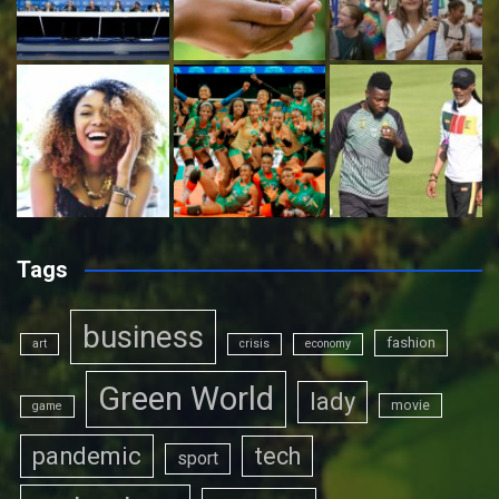
Tags
business
fashion
art
crisis
economy
Green World
lady
movie
game
pandemic
tech
sport