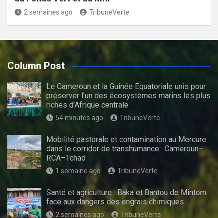
2 semaines ago
TribuneVerte
Column Post
Le Cameroun et la Guinée Equatoriale unis pour
préserver l’un des écosystèmes marins les plus
riches d’Afrique centrale
54 minutes ago
TribuneVerte
Mobilité pastorale et contamination au Mercure
dans le corridor de transhumance : Cameroun–
RCA–Tchad
1 semaine ago
TribuneVerte
Santé et agriculture : Baka et Bantou de Mintom
face aux dangers des engrais chimiques
2 semaines ago
TribuneVerte