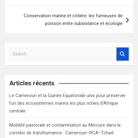
l’article
Conservation marine et côtière: les fumeuses de
poisson entre subsistance et écologie
S
e
a
r
c
Articles récents
h
Le Cameroun et la Guinée Equatoriale unis pour préserver
l’un des écosystèmes marins les plus riches d’Afrique
centrale
Mobilité pastorale et contamination au Mercure dans le
corridor de transhumance : Cameroun–RCA–Tchad