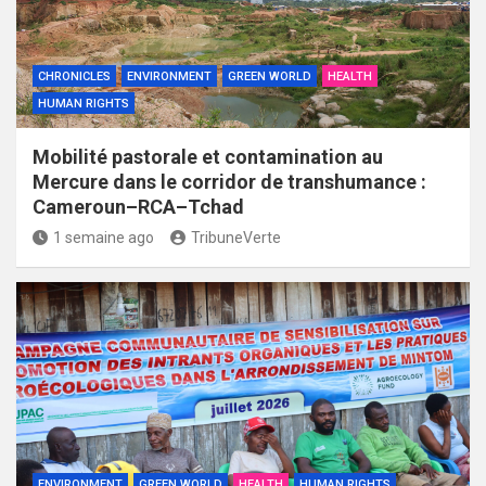
CHRONICLES
ENVIRONMENT
GREEN WORLD
HEALTH
HUMAN RIGHTS
Mobilité pastorale et contamination au
Mercure dans le corridor de transhumance :
Cameroun–RCA–Tchad
1 semaine ago
TribuneVerte
ENVIRONMENT
GREEN WORLD
HEALTH
HUMAN RIGHTS