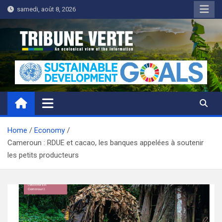
Skip
samedi, août 8, 2026
to
content
Tribune Verte
Un regard écologique de l'information
Home
Economy
Cameroun : RDUE et cacao, les banques appelées à soutenir
les petits producteurs