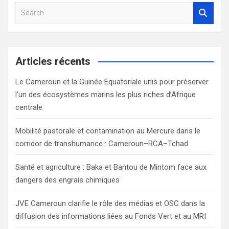
S
e
a
r
c
Articles récents
h
Le Cameroun et la Guinée Equatoriale unis pour préserver
l’un des écosystèmes marins les plus riches d’Afrique
centrale
Mobilité pastorale et contamination au Mercure dans le
corridor de transhumance : Cameroun–RCA–Tchad
Santé et agriculture : Baka et Bantou de Mintom face aux
dangers des engrais chimiques
JVE Cameroun clarifie le rôle des médias et OSC dans la
diffusion des informations liées au Fonds Vert et au MRI