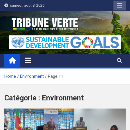
Skip
samedi, août 8, 2026
to
content
Tribune Verte
Un regard écologique de l'information
Home
Environment
Page 11
Catégorie :
Environment