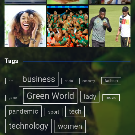
Tags
business
fashion
art
crisis
economy
Green World
lady
movie
game
pandemic
tech
sport
technology
women