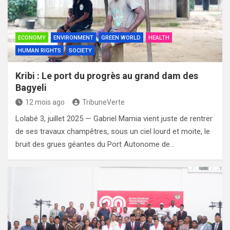
ECONOMY
ENVIRONMENT
GREEN WORLD
HEALTH
HUMAN RIGHTS
SOCIETY
Kribi : Le port du progrès au grand dam des
Bagyeli
12 mois ago
TribuneVerte
Lolabé 3, juillet 2025 — Gabriel Mamia vient juste de rentrer
de ses travaux champêtres, sous un ciel lourd et moite, le
bruit des grues géantes du Port Autonome de…