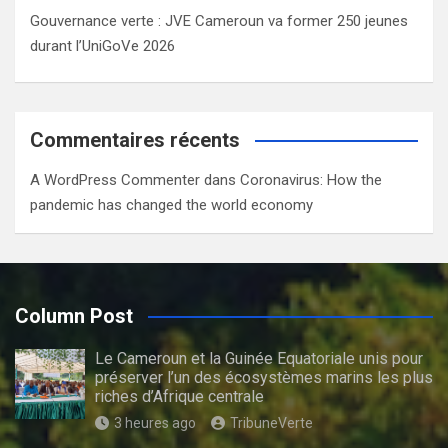
Gouvernance verte : JVE Cameroun va former 250 jeunes
durant l’UniGoVe 2026
Commentaires récents
A WordPress Commenter
dans
Coronavirus: How the
pandemic has changed the world economy
Column Post
Le Cameroun et la Guinée Equatoriale unis pour
préserver l’un des écosystèmes marins les plus
riches d’Afrique centrale
3 heures ago
TribuneVerte