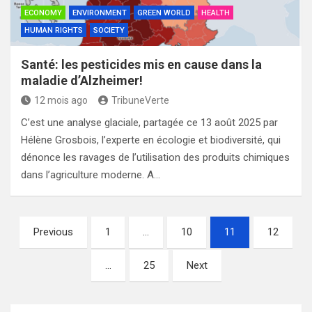
ECONOMY
ENVIRONMENT
GREEN WORLD
HEALTH
HUMAN RIGHTS
SOCIETY
Santé: les pesticides mis en cause dans la
maladie d’Alzheimer!
12 mois ago
TribuneVerte
C’est une analyse glaciale, partagée ce 13 août 2025 par
Hélène Grosbois, l’experte en écologie et biodiversité, qui
dénonce les ravages de l’utilisation des produits chimiques
dans l’agriculture moderne. A…
Pagination
Previous
1
…
10
11
12
des
…
25
Next
publications