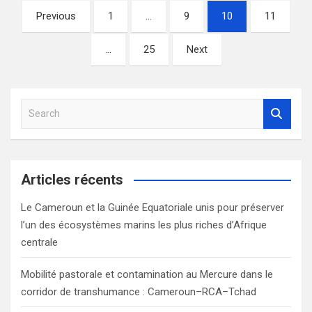
Pagination
Previous
1
…
9
10
11
des
…
25
Next
publications
S
e
a
r
c
Articles récents
h
Le Cameroun et la Guinée Equatoriale unis pour préserver
l’un des écosystèmes marins les plus riches d’Afrique
centrale
Mobilité pastorale et contamination au Mercure dans le
corridor de transhumance : Cameroun–RCA–Tchad