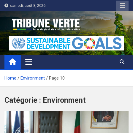
Skip
samedi, août 8, 2026
to
content
Tribune Verte
Un regard écologique de l'information
Home
Environment
Page 10
Catégorie :
Environment