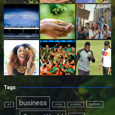
Tags
business
fashion
art
crisis
economy