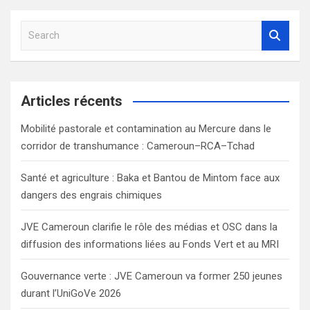
S
e
a
r
c
Articles récents
h
Mobilité pastorale et contamination au Mercure dans le
corridor de transhumance : Cameroun–RCA–Tchad
Santé et agriculture : Baka et Bantou de Mintom face aux
dangers des engrais chimiques
JVE Cameroun clarifie le rôle des médias et OSC dans la
diffusion des informations liées au Fonds Vert et au MRI
Gouvernance verte : JVE Cameroun va former 250 jeunes
durant l’UniGoVe 2026