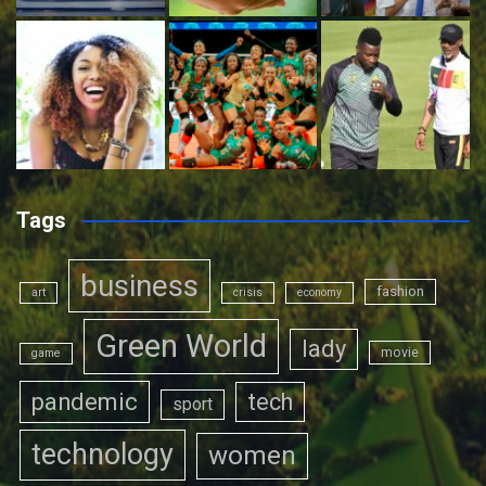
Tags
business
fashion
art
crisis
economy
Green World
lady
movie
game
pandemic
tech
sport
technology
women