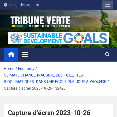
Skip
jeudi, juillet 30, 2026
to
content
Tribune Verte
Un regard écologique de l'information
Home
Economy
CLIMATE CHANCE INAUGURE DES TOILETTES
BIOCLIMATIQUES DANS UNE ECOLE PUBLIQUE A YAOUNDE
Capture d’écran 2023-10-26 132423
Capture d’écran 2023-10-26