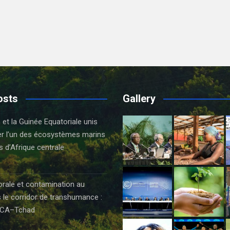
osts
Gallery
t la Guinée Equatoriale unis
er l’un des écosystèmes marins
s d’Afrique centrale
orale et contamination au
 le corridor de transhumance :
CA–Tchad
6