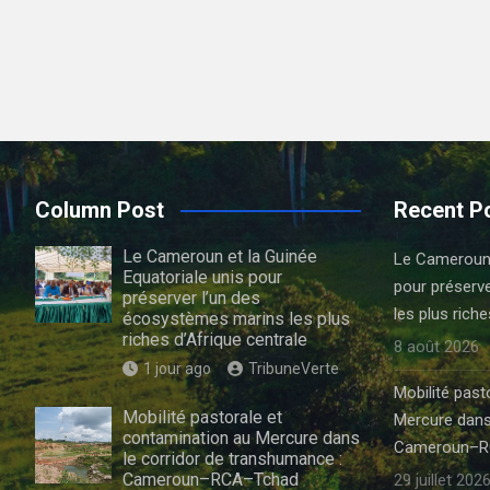
Column Post
Recent P
Le Cameroun et la Guinée
Le Cameroun e
Equatoriale unis pour
pour préserv
préserver l’un des
les plus riche
écosystèmes marins les plus
riches d’Afrique centrale
8 août 2026
1 jour ago
TribuneVerte
Mobilité past
Mobilité pastorale et
Mercure dans
contamination au Mercure dans
Cameroun–R
le corridor de transhumance :
Cameroun–RCA–Tchad
29 juillet 202