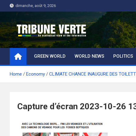
Skip
dimanche, août 9, 2026
to
content
Tribune Verte
Un regard écologique de l'information
GREEN WORLD
WORLD NEWS
POLITICS
Home
Economy
CLIMATE CHANCE INAUGURE DES TOILETT
Capture d’écran 2023-10-26 