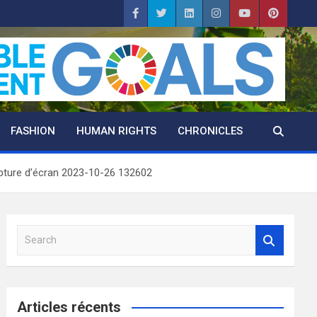
FASHION
HUMAN RIGHTS
CHRONICLES
pture d’écran 2023-10-26 132602
S
e
a
r
c
Articles récents