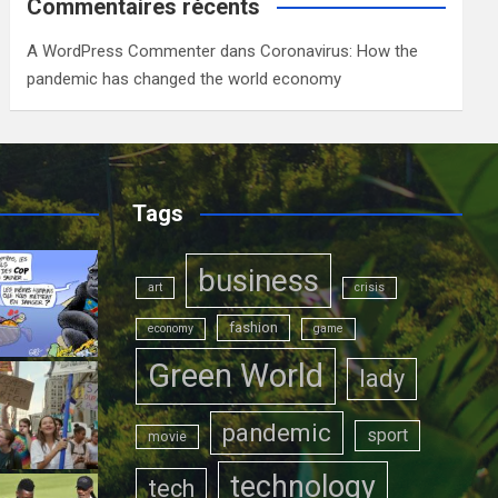
Commentaires récents
A WordPress Commenter
dans
Coronavirus: How the
pandemic has changed the world economy
Tags
business
art
crisis
fashion
economy
game
Green World
lady
pandemic
sport
movie
technology
tech