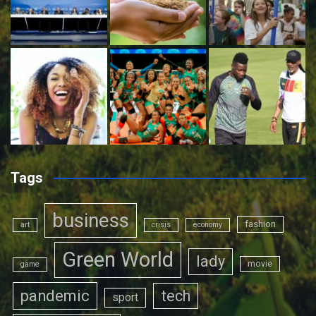
Tags
business
fashion
art
crisis
economy
Green World
lady
movie
game
pandemic
tech
sport