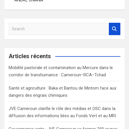
l’article
S
e
a
r
c
Articles récents
h
Mobilité pastorale et contamination au Mercure dans le
corridor de transhumance : Cameroun–RCA–Tchad
Santé et agriculture : Baka et Bantou de Mintom face aux
dangers des engrais chimiques
JVE Cameroun clarifie le rôle des médias et OSC dans la
diffusion des informations liées au Fonds Vert et au MRI
Gouvernance verte : JVE Cameroun va former 250 jeunes