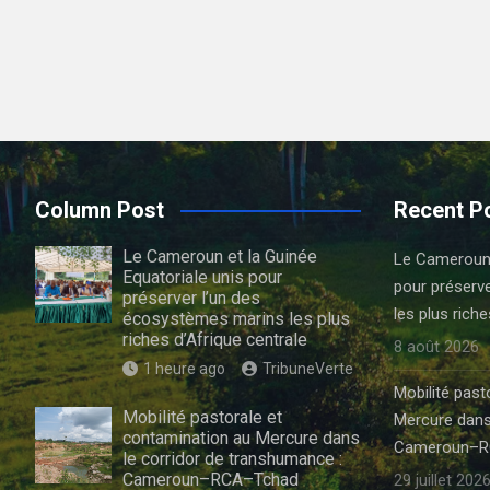
Column Post
Recent P
Le Cameroun et la Guinée
Le Cameroun e
Equatoriale unis pour
pour préserv
préserver l’un des
les plus riche
écosystèmes marins les plus
riches d’Afrique centrale
8 août 2026
1 heure ago
TribuneVerte
Mobilité past
Mobilité pastorale et
Mercure dans
contamination au Mercure dans
Cameroun–R
le corridor de transhumance :
Cameroun–RCA–Tchad
29 juillet 202