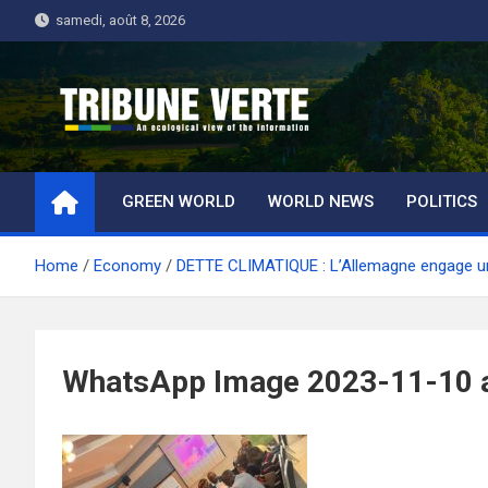
Skip
samedi, août 8, 2026
to
content
Tribune Verte
Un regard écologique de l'information
GREEN WORLD
WORLD NEWS
POLITICS
Home
Economy
DETTE CLIMATIQUE : L’Allemagne engage un
WhatsApp Image 2023-11-10 at