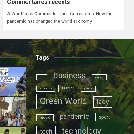
Commentaires récents
A WordPress Commenter
dans
Coronavirus: How the
pandemic has changed the world economy
Tags
business
art
crisis
fashion
economy
game
Green World
lady
pandemic
sport
movie
technology
tech