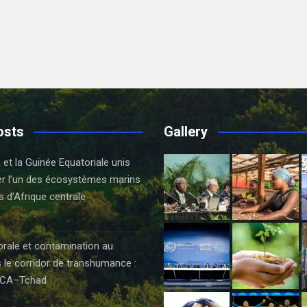
osts
Gallery
t la Guinée Equatoriale unis
er l’un des écosystèmes marins
s d’Afrique centrale
orale et contamination au
 le corridor de transhumance :
CA–Tchad
6