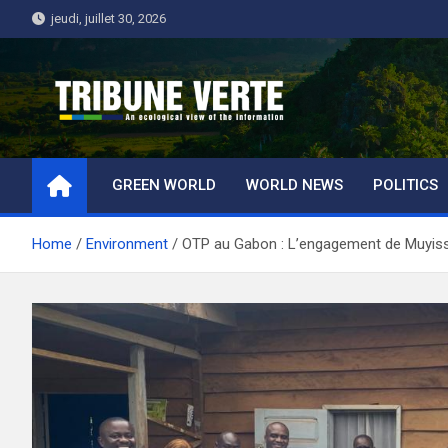
Skip
jeudi, juillet 30, 2026
to
content
Tribune Verte
Un regard écologique de l'information
GREEN WORLD
WORLD NEWS
POLITICS
Home
Environment
OTP au Gabon : L’engagement de Muyissi