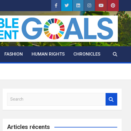
FASHION
HUMAN RIGHTS
CHRONICLES
S
e
a
r
c
Articles récents