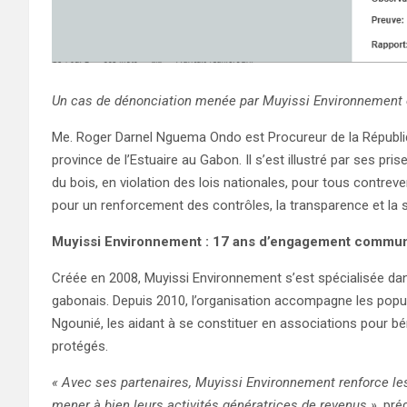
Un cas de dénonciation menée par Muyissi Environnement 
Me. Roger Darnel Nguema Ondo est Procureur de la Républiq
province de l’Estuaire au Gabon. Il s’est illustré par ses pris
du bois, en violation des lois nationales, pour tous contrev
pour un renforcement des contrôles, la transparence et la sa
Muyissi Environnement : 17 ans d’engagement commun
Créée en 2008, Muyissi Environnement s’est spécialisée d
gabonais. Depuis 2010, l’organisation accompagne les popul
Ngounié, les aidant à se constituer en associations pour
protégés.
« Avec ses partenaires, Muyissi Environnement renforce le
mener à bien leurs activités génératrices de revenus »
, pré