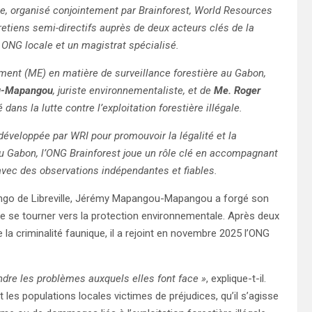
lle, organisé conjointement par Brainforest, World Resources
retiens semi-directifs auprès de deux acteurs clés de la
 ONG locale et un magistrat spécialisé.
ment (ME) en matière de surveillance forestière au Gabon,
u-Mapangou
, juriste environnementaliste, et de
Me. Roger
dans la lutte contre l’exploitation forestière illégale.
éveloppée par WRI pour promouvoir la légalité et la
Au Gabon, l’ONG Brainforest joue un rôle clé en accompagnant
 avec des observations indépendantes et fiables.
Bongo de Libreville, Jérémy Mapangou-Mapangou a forgé son
e se tourner vers la protection environnementale. Après deux
la criminalité faunique, il a rejoint en novembre 2025 l’ONG
re les problèmes auxquels elles font face »
, explique-t-il.
s populations locales victimes de préjudices, qu’il s’agisse