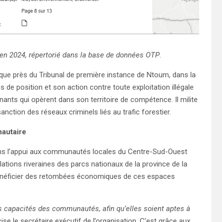
en 2024, répertorié dans la base de données OTP
.
ue près du Tribunal de première instance de Ntoum, dans la
es de position et son action contre toute exploitation illégale
enants qui opèrent dans son territoire de compétence. Il milite
nction des réseaux criminels liés au trafic forestier.
autaire
ans l’appui aux communautés locales du Centre-Sud-Ouest
ations riveraines des parcs nationaux de la province de la
 bénéficier des retombées économiques de ces espaces
s capacités des communautés, afin qu’elles soient aptes à
cise le secrétaire exécutif de l’organisation. C’est grâce aux