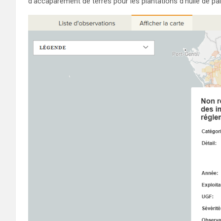
d’accaparement de terres pour les plantations d’huile de pal