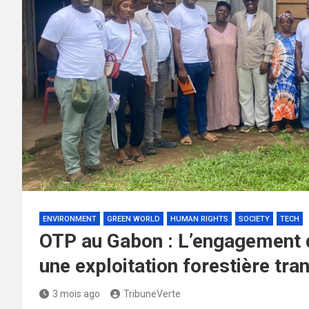
ENVIRONMENT
GREEN WORLD
HUMAN RIGHTS
SOCIETY
TECH
OTP au Gabon : L’engagement 
une exploitation forestière tra
3 mois ago
TribuneVerte