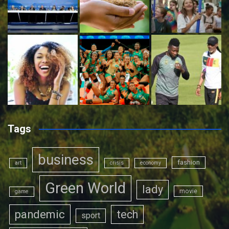
Tags
business
fashion
art
crisis
economy
Green World
lady
movie
game
pandemic
tech
sport