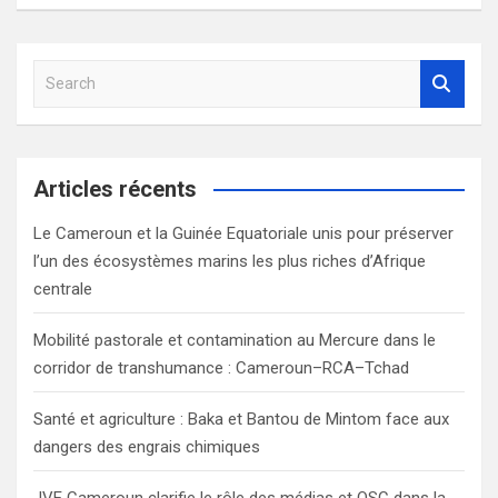
S
e
a
r
c
Articles récents
h
Le Cameroun et la Guinée Equatoriale unis pour préserver
l’un des écosystèmes marins les plus riches d’Afrique
centrale
Mobilité pastorale et contamination au Mercure dans le
corridor de transhumance : Cameroun–RCA–Tchad
Santé et agriculture : Baka et Bantou de Mintom face aux
dangers des engrais chimiques
JVE Cameroun clarifie le rôle des médias et OSC dans la