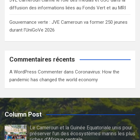
diffusion des informations liées au Fonds Vert et au MRI
Gouvernance verte : JVE Cameroun va former 250 jeunes
durant l’UniGoVe 2026
Commentaires récents
A WordPress Commenter
dans
Coronavirus: How the
pandemic has changed the world economy
Column Post
Le Cameroun et la Guinée Equatoriale unis pour
préserver l’un des écosystèmes marins les plus
riches d’Afrique centrale