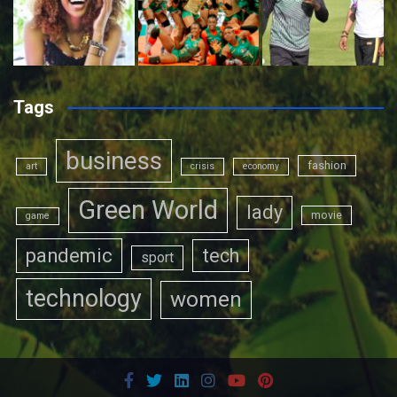
Tags
business
fashion
art
crisis
economy
Green World
lady
movie
game
pandemic
tech
sport
technology
women