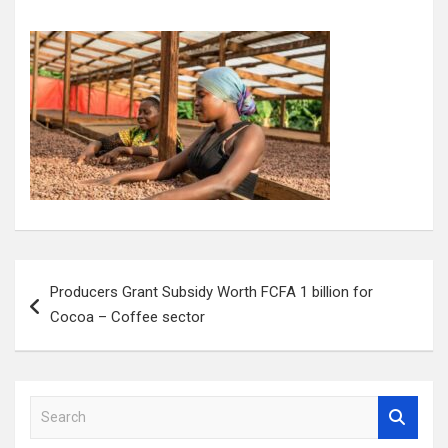
Navigation
Producers Grant Subsidy Worth FCFA 1 billion for
de
Cocoa – Coffee sector
l’article
S
e