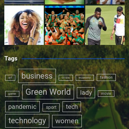
Tags
business
fashion
art
crisis
economy
Green World
lady
movie
game
pandemic
tech
sport
technology
women