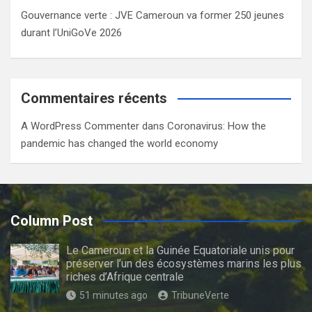
Gouvernance verte : JVE Cameroun va former 250 jeunes
durant l’UniGoVe 2026
Commentaires récents
A WordPress Commenter
dans
Coronavirus: How the
pandemic has changed the world economy
Column Post
Le Cameroun et la Guinée Equatoriale unis pour
préserver l’un des écosystèmes marins les plus
riches d’Afrique centrale
51 minutes ago
TribuneVerte