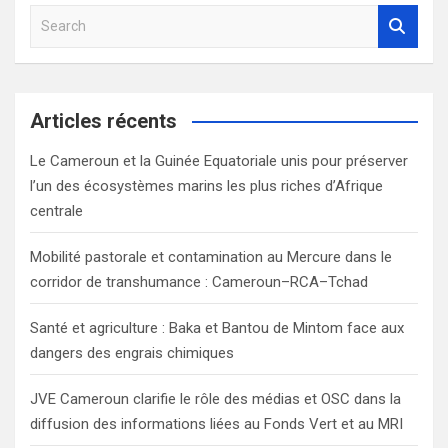
S
e
a
r
c
Articles récents
h
Le Cameroun et la Guinée Equatoriale unis pour préserver
l’un des écosystèmes marins les plus riches d’Afrique
centrale
Mobilité pastorale et contamination au Mercure dans le
corridor de transhumance : Cameroun–RCA–Tchad
Santé et agriculture : Baka et Bantou de Mintom face aux
dangers des engrais chimiques
JVE Cameroun clarifie le rôle des médias et OSC dans la
diffusion des informations liées au Fonds Vert et au MRI