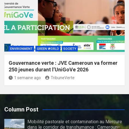
ENVIRONMENT
GREEN WORLD
SOCIETY
Gouvernance verte : JVE Cameroun va former
250 jeunes durant l’UniGoVe 2026
1 semaine ago
TribuneVerte
Column Post
Mobilité pastorale et contamination au Mercure
dans le corridor de transhumance : Cameroun–