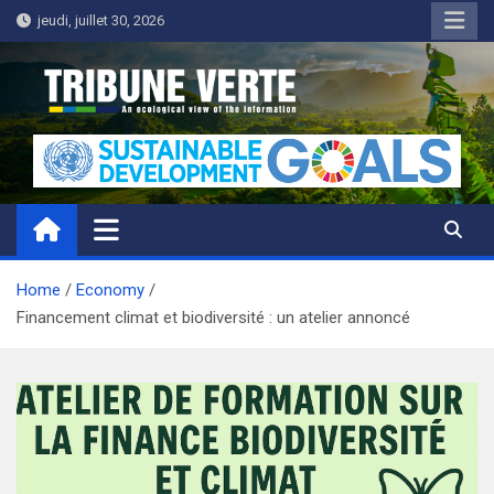
Skip
jeudi, juillet 30, 2026
to
content
Tribune Verte
Un regard écologique de l'information
Home
Economy
Financement climat et biodiversité : un atelier annoncé