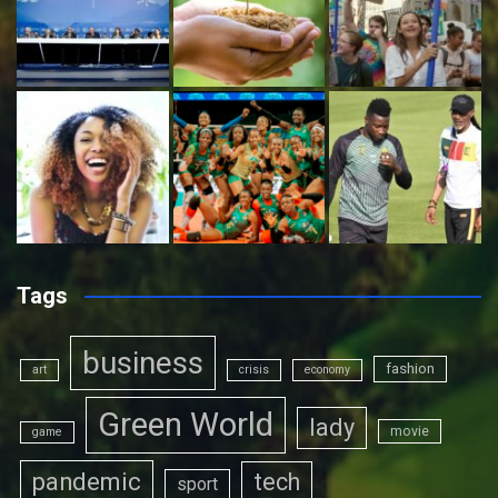
Tags
business
fashion
art
crisis
economy
Green World
lady
movie
game
pandemic
tech
sport