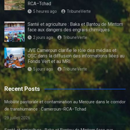
RCA–Tchad
5 heures ago
TribuneVerte
Santé et agriculture : Baka et Bantou de Mintom
face aux dangers des engrais chimiques
2 jours ago
TribuneVerte
JVE Cameroun clarifie le rôle des médias et
OSC dans la diffusion des informations liées au
Fonds Vert et au MRI
5 jours ago
TribuneVerte
Recent Posts
Mobilité pastorale et contamination au Mercure dans le corridor
de transhumance : Cameroun–RCA–Tchad
29 juillet 2026
Santé et agriculture : Baka et Bantou de Mintom face aux