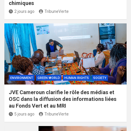
chimiques
2 jours ago
TribuneVerte
ENVIRONMENT
GREEN WORLD
HUMAN RIGHTS
SOCIETY
JVE Cameroun clarifie le rôle des médias et
OSC dans la diffusion des informations liées
au Fonds Vert et au MRI
5 jours ago
TribuneVerte