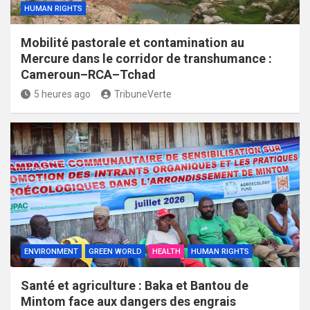
HUMAN RIGHTS
Mobilité pastorale et contamination au
Mercure dans le corridor de transhumance :
Cameroun–RCA–Tchad
5 heures ago
TribuneVerte
ENVIRONMENT
GREEN WORLD
HEALTH
HUMAN RIGHTS
Santé et agriculture : Baka et Bantou de
Mintom face aux dangers des engrais