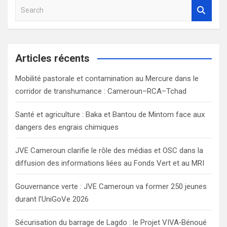
S
e
a
r
c
Articles récents
h
Mobilité pastorale et contamination au Mercure dans le
corridor de transhumance : Cameroun–RCA–Tchad
Santé et agriculture : Baka et Bantou de Mintom face aux
dangers des engrais chimiques
JVE Cameroun clarifie le rôle des médias et OSC dans la
diffusion des informations liées au Fonds Vert et au MRI
Gouvernance verte : JVE Cameroun va former 250 jeunes
durant l’UniGoVe 2026
Sécurisation du barrage de Lagdo : le Projet VIVA‑Bénoué