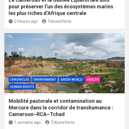
pour préserver l’un des écosystèmes marins
les plus riches d’Afrique centrale
2 heures ago
TribuneVerte
CHRONICLES
ENVIRONMENT
GREEN WORLD
HEALTH
HUMAN RIGHTS
Mobilité pastorale et contamination au
Mercure dans le corridor de transhumance :
Cameroun–RCA–Tchad
1 semaine ago
TribuneVerte