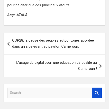
pour ne citer que ces principaux atouts.
Ange ATALA
Navigation
COP28: la cause des peuples autochtones abordée
de
dans un side-event au pavillon Cameroun.
l’article
L’usage du digital pour une éducation de qualité au
Cameroun !
S
e
a
r