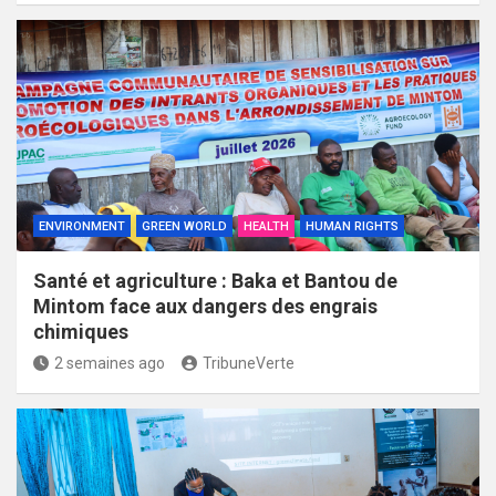
ENVIRONMENT
GREEN WORLD
HEALTH
HUMAN RIGHTS
Santé et agriculture : Baka et Bantou de
Mintom face aux dangers des engrais
chimiques
2 semaines ago
TribuneVerte