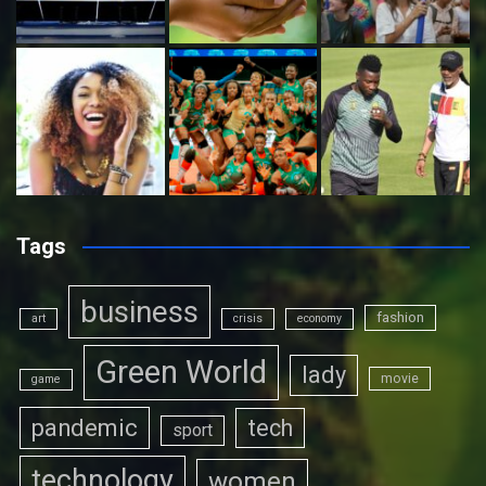
Tags
business
fashion
art
crisis
economy
Green World
lady
movie
game
pandemic
tech
sport
technology
women