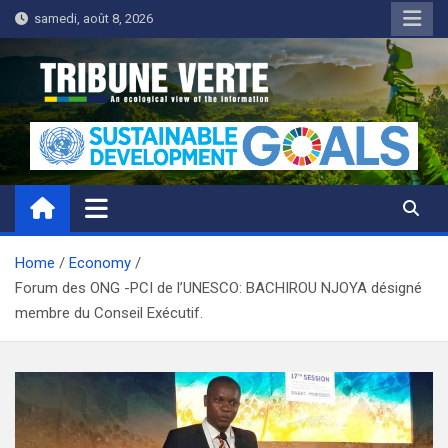
Skip
samedi, août 8, 2026
to
content
Tribune Verte
Un regard écologique de l'information
Home
Economy
Forum des ONG -PCI de l’UNESCO: BACHIROU NJOYA désigné
membre du Conseil Exécutif.