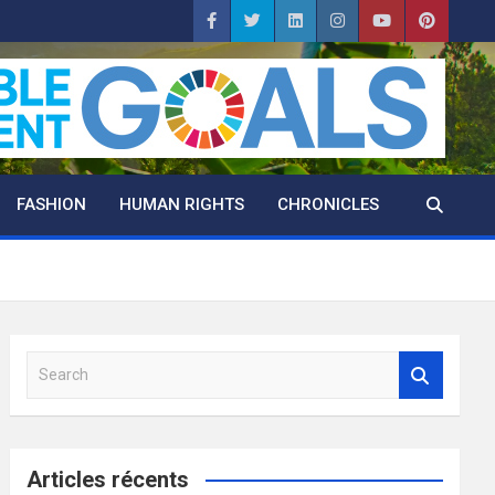
FASHION
HUMAN RIGHTS
CHRONICLES
S
e
a
r
c
Articles récents