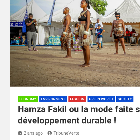
ECONOMY
ENVIRONMENT
FASHION
GREEN WORLD
SOCIETY
Hamza Fakil ou la mode faite s
développement durable !
2 ans ago
TribuneVerte