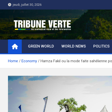
Skip
jeudi, juillet 30, 2026
to
content
Tribune Verte
Un regard écologique de l'information
GREEN WORLD
WORLD NEWS
POLITICS
Home
Economy
Hamza Fakil ou la mode faite sahélienne po