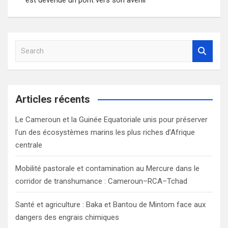
l’article
S
e
a
r
c
Articles récents
h
Le Cameroun et la Guinée Equatoriale unis pour préserver
l’un des écosystèmes marins les plus riches d’Afrique
centrale
Mobilité pastorale et contamination au Mercure dans le
corridor de transhumance : Cameroun–RCA–Tchad
Santé et agriculture : Baka et Bantou de Mintom face aux
dangers des engrais chimiques