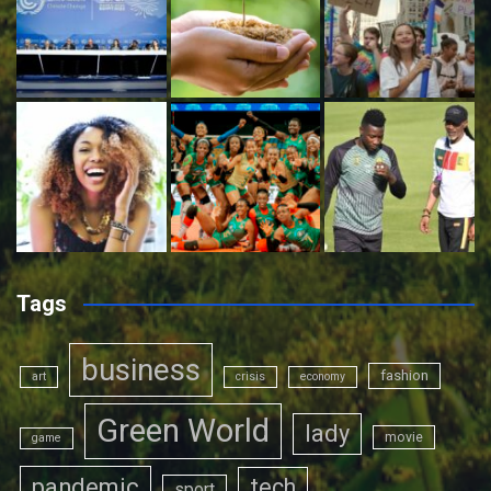
Tags
business
fashion
art
crisis
economy
Green World
lady
movie
game
pandemic
tech
sport