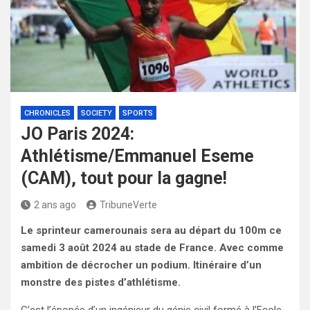
CHRONICLES
SOCIETY
SPORTS
JO Paris 2024:
Athlétisme/Emmanuel Eseme
(CAM), tout pour la gagne!
2 ans ago
TribuneVerte
Le sprinteur camerounais sera au départ du 100m ce
samedi 3 août 2024 au stade de France. Avec comme
ambition de décrocher un podium. Itinéraire d’un
monstre des pistes d’athlétisme.
C’est l’épopée d’un ingénieur du génie civil formé à l’Ecole