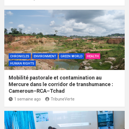
CHRONICLES
ENVIRONMENT
GREEN WORLD
HEALTH
HUMAN RIGHTS
Mobilité pastorale et contamination au
Mercure dans le corridor de transhumance :
Cameroun–RCA–Tchad
1 semaine ago
TribuneVerte