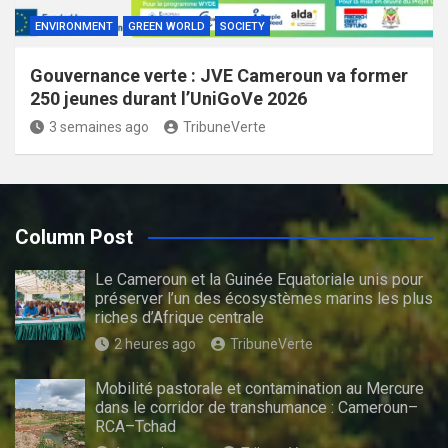
ENVIRONMENT
GREEN WORLD
SOCIETY
Gouvernance verte : JVE Cameroun va former
250 jeunes durant l’UniGoVe 2026
3 semaines ago
TribuneVerte
Column Post
Le Cameroun et la Guinée Equatoriale unis pour
préserver l’un des écosystèmes marins les plus
riches d’Afrique centrale
2 heures ago
TribuneVerte
Mobilité pastorale et contamination au Mercure
dans le corridor de transhumance : Cameroun–
RCA–Tchad