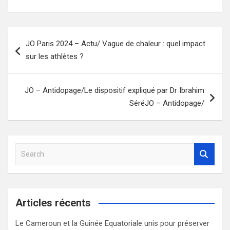
Navigation
JO Paris 2024 – Actu/ Vague de chaleur : quel impact
de
sur les athlètes ?
l’article
JO – Antidopage/Le dispositif expliqué par Dr Ibrahim
SéréJO – Antidopage/
S
e
a
r
c
Articles récents
h
Le Cameroun et la Guinée Equatoriale unis pour préserver