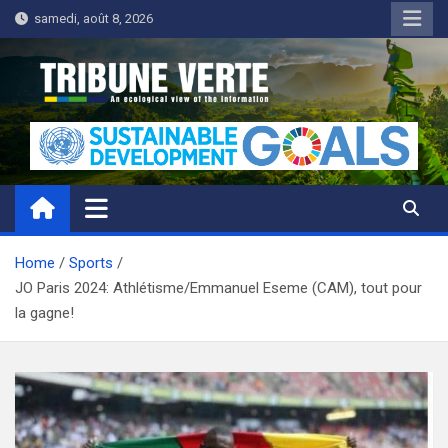
Skip
samedi, août 8, 2026
to
content
Tribune Verte
Un regard écologique de l'information
Home
Sports
JO Paris 2024: Athlétisme/Emmanuel Eseme (CAM), tout pour
la gagne!