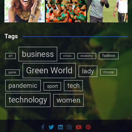
Tags
business
fashion
art
crisis
economy
Green World
lady
movie
game
pandemic
tech
sport
technology
women