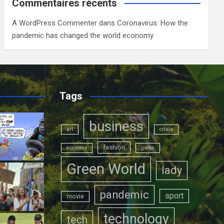
Commentaires récents
A WordPress Commenter
dans
Coronavirus: How the
pandemic has changed the world economy
Tags
business
art
crisis
fashion
economy
game
Green World
lady
pandemic
sport
movie
technology
tech