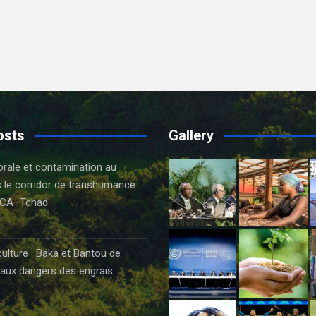
osts
Gallery
orale et contamination au
 le corridor de transhumance :
CA–Tchad
6
culture : Baka et Bantou de
aux dangers des engrais
6