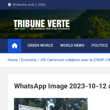
Skip
dimanche, août 2, 2026
to
content
Tribune Verte
Un regard écologique de l'information
GREEN WORLD
WORLD NEWS
POLITICS
Home
Economy
JVE Cameroun collabore avec la (CNOP-CA
WhatsApp Image 2023-10-12 a