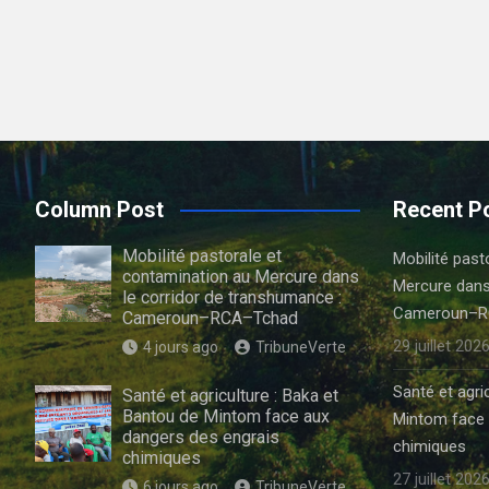
Column Post
Recent P
Mobilité pastorale et
Mobilité past
contamination au Mercure dans
Mercure dans
le corridor de transhumance :
Cameroun–R
Cameroun–RCA–Tchad
29 juillet 202
4 jours ago
TribuneVerte
Santé et agri
Santé et agriculture : Baka et
Bantou de Mintom face aux
Mintom face 
dangers des engrais
chimiques
chimiques
27 juillet 202
6 jours ago
TribuneVerte