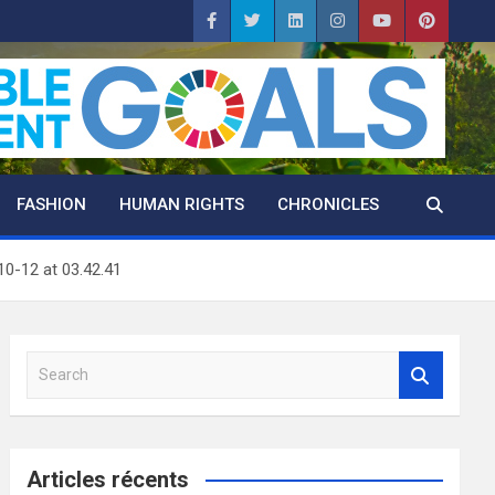
FASHION
HUMAN RIGHTS
CHRONICLES
0-12 at 03.42.41
S
e
a
r
c
Articles récents