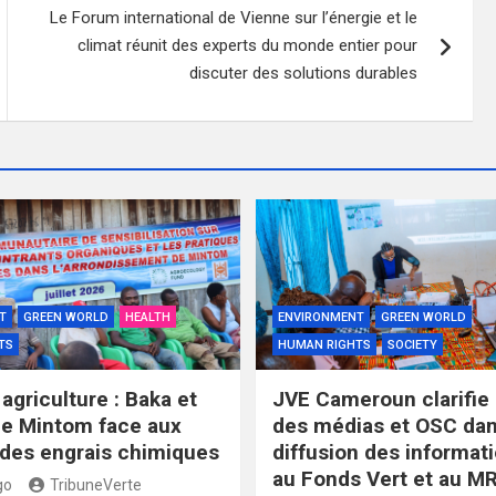
Le Forum international de Vienne sur l’énergie et le
climat réunit des experts du monde entier pour
discuter des solutions durables
T
GREEN WORLD
HEALTH
ENVIRONMENT
GREEN WORLD
TS
HUMAN RIGHTS
SOCIETY
agriculture : Baka et
JVE Cameroun clarifie 
e Mintom face aux
des médias et OSC dan
des engrais chimiques
diffusion des informati
au Fonds Vert et au MR
go
TribuneVerte