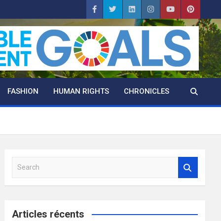
FASHION
HUMAN RIGHTS
CHRONICLES
S
e
a
r
c
Articles récents