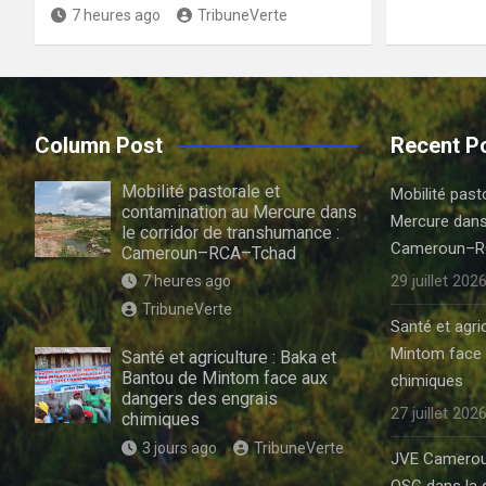
7 heures ago
TribuneVerte
Column Post
Recent P
Mobilité pastorale et
Mobilité past
contamination au Mercure dans
Mercure dans
le corridor de transhumance :
Cameroun–R
Cameroun–RCA–Tchad
29 juillet 202
7 heures ago
TribuneVerte
Santé et agri
Mintom face 
Santé et agriculture : Baka et
Bantou de Mintom face aux
chimiques
dangers des engrais
27 juillet 202
chimiques
3 jours ago
TribuneVerte
JVE Cameroun 