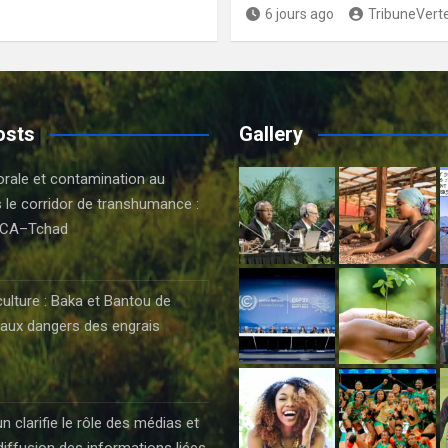
6 jours ago
TribuneVert
osts
Gallery
orale et contamination au
 le corridor de transhumance :
CA–Tchad
6
culture : Baka et Bantou de
aux dangers des engrais
6
clarifie le rôle des médias et