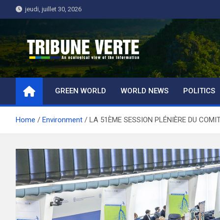
Skip
jeudi, juillet 30, 2026
to
content
Tribune Verte
Un regard écologique de l'information
GREEN WORLD
WORLD NEWS
POLITICS
Home
Environment
LA 51ÈME SESSION PLÉNIÈRE DU COMI