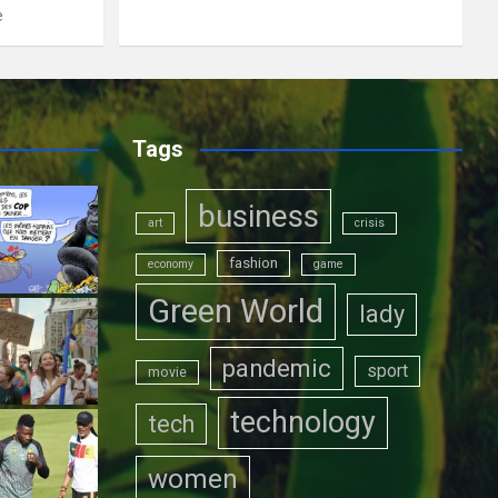
e
Tags
business
art
crisis
fashion
economy
game
Green World
lady
pandemic
sport
movie
technology
tech
women