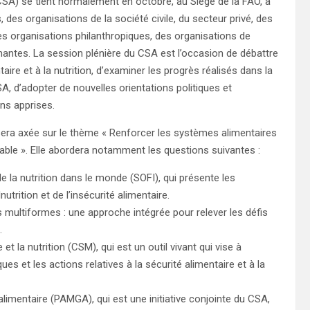
SA) se tient normalement en octobre, au Siège de la FAO, à
es organisations de la société civile, du secteur privé, des
des organisations philanthropiques, des organisations de
nantes. La session plénière du CSA est l’occasion de débattre
taire et à la nutrition, d’examiner les progrès réalisés dans la
 d’adopter de nouvelles orientations politiques et
ons apprises.
era axée sur le thème « Renforcer les systèmes alimentaires
rable ». Elle abordera notamment les questions suivantes :
 de la nutrition dans le monde (SOFI), qui présente les
trition et de l’insécurité alimentaire.
multiformes : une approche intégrée pour relever les défis
.
t la nutrition (CSM), qui est un outil vivant qui vise à
ues et les actions relatives à la sécurité alimentaire et à la
alimentaire (PAMGA), qui est une initiative conjointe du CSA,