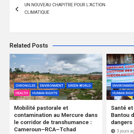
UN NOUVEAU CHAPITRE POUR L’ACTION
de
CLIMATIQUE
l’article
Related Posts
CHRONICLES
ENVIRONMENT
GREEN WORLD
ENVIRONMEN
HEALTH
HUMAN RIGHTS
HUMAN RIGH
Mobilité pastorale et
Santé et 
contamination au Mercure dans
Bantou d
le corridor de transhumance :
dangers 
Cameroun–RCA–Tchad
3 jours a