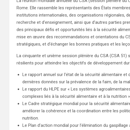
La réunion mondiale annuelle du CSA (session plénière du C
Rome. Elle rassemble les représentants des États membres, d
institutions internationales, des organisations régionales, 
recherche et d’enseignement, ainsi que d’autres parties pre
des principaux défis et opportunités liés à la sécurité alimen
mise en œuvre des recommandations et orientations du CSA,
stratégiques, et d’échanger les bonnes pratiques et les leç
La cinquante et unième session plénière du CSA (CSA 51) s
résilients pour atteindre les objectifs de développement du
Le rapport annuel sur l’état de la sécurité alimentaire et
dernières données sur la prévalence de la faim, de la malnu
Le rapport du HLPE sur « Les systèmes agroalimentaires 
complexes liés à la sécurité alimentaire et à la nutrition »
Le Cadre stratégique mondial pour la sécurité alimentaire e
améliorer la cohérence et la coordination entre les politiq
nutrition.
Le Plan d’action mondial pour l’élimination du gaspillage 