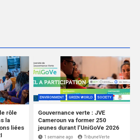
ENVIRONMENT
GREEN WORLD
SOCIETY
le rôle
Gouvernance verte : JVE
s la
Cameroun va former 250
ons liées
jeunes durant l’UniGoVe 2026
I
1 semaine ago
TribuneVerte