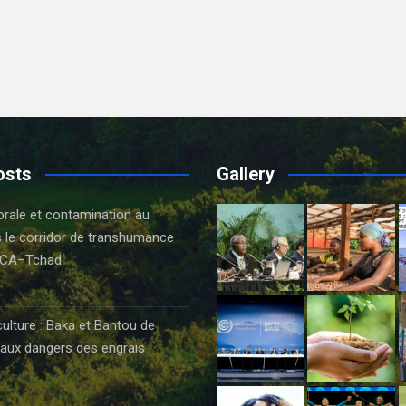
osts
Gallery
orale et contamination au
 le corridor de transhumance :
CA–Tchad
6
culture : Baka et Bantou de
aux dangers des engrais
6