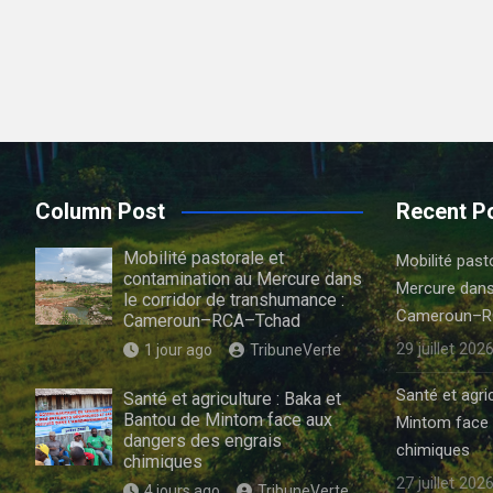
Column Post
Recent P
Mobilité pastorale et
Mobilité past
contamination au Mercure dans
Mercure dans
le corridor de transhumance :
Cameroun–R
Cameroun–RCA–Tchad
29 juillet 202
1 jour ago
TribuneVerte
Santé et agri
Santé et agriculture : Baka et
Bantou de Mintom face aux
Mintom face 
dangers des engrais
chimiques
chimiques
27 juillet 202
4 jours ago
TribuneVerte