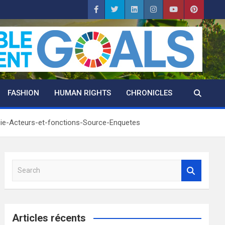
FASHION
HUMAN RIGHTS
CHRONICLES
gie-Acteurs-et-fonctions-Source-Enquetes
S
e
a
r
c
Articles récents