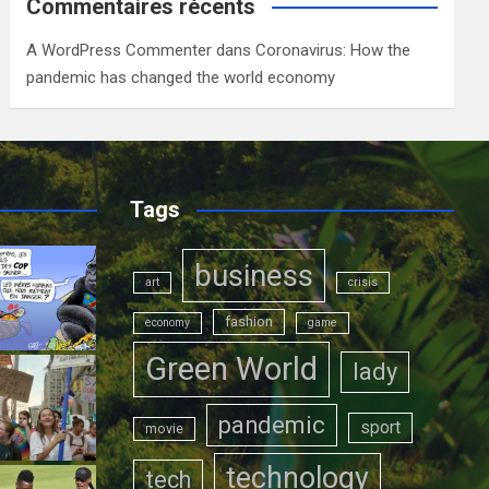
Commentaires récents
A WordPress Commenter
dans
Coronavirus: How the
pandemic has changed the world economy
Tags
business
art
crisis
fashion
economy
game
Green World
lady
pandemic
sport
movie
technology
tech