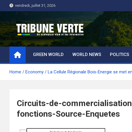
Skip
vendredi, juillet 31, 2026
to
content
Tribune Verte
Un regard écologique de l'information
GREEN WORLD
WORLD NEWS
POLITICS
Home
Economy
La Cellule Régionale Bois-Energie se met en
Circuits-de-commercialisation
fonctions-Source-Enquetes