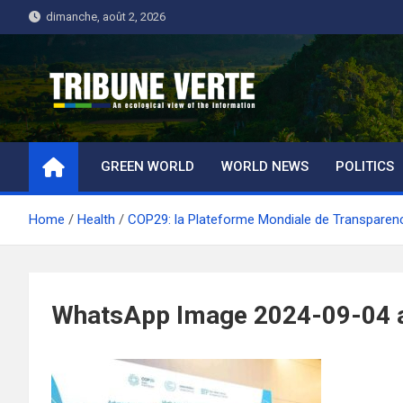
Skip
dimanche, août 2, 2026
to
content
Tribune Verte
Un regard écologique de l'information
GREEN WORLD
WORLD NEWS
POLITICS
Home
Health
COP29: la Plateforme Mondiale de Transparenc
WhatsApp Image 2024-09-04 a