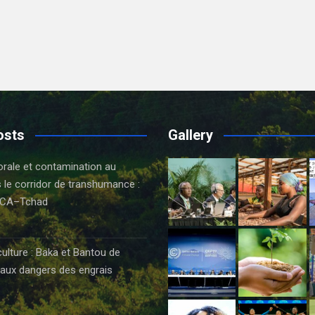
osts
Gallery
orale et contamination au
 le corridor de transhumance :
CA–Tchad
6
culture : Baka et Bantou de
aux dangers des engrais
6