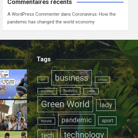
Commentaires récents
A WordPress Commenter
dans
Coronavirus: How the
pandemic has changed the world economy
Tags
business
art
crisis
fashion
economy
game
Green World
lady
pandemic
sport
movie
technology
tech