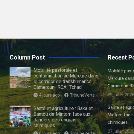
Column Post
Recent P
Mobilité pastorale et
Mobilité past
contamination au Mercure dans
Mercure dans
le corridor de transhumance :
Cameroun–R
Cameroun–RCA–Tchad
29 juillet 202
4 jours ago
TribuneVerte
Santé et agri
Santé et agriculture : Baka et
Bantou de Mintom face aux
Mintom face 
dangers des engrais
chimiques
chimiques
27 juillet 202
6 jours ago
TribuneVerte