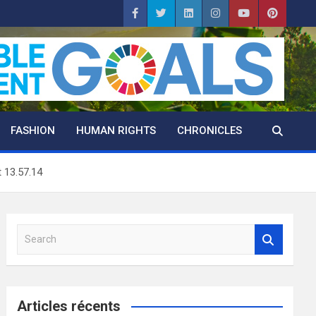
FASHION
HUMAN RIGHTS
CHRONICLES
 13.57.14
S
e
a
r
c
Articles récents