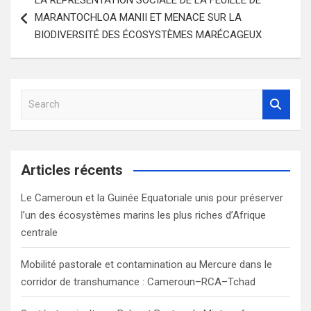
de
MARANTOCHLOA MANII ET MENACE SUR LA
l’article
BIODIVERSITÉ DES ÉCOSYSTÈMES MARÉCAGEUX
S
e
a
r
c
Articles récents
h
Le Cameroun et la Guinée Equatoriale unis pour préserver
l’un des écosystèmes marins les plus riches d’Afrique
centrale
Mobilité pastorale et contamination au Mercure dans le
corridor de transhumance : Cameroun–RCA–Tchad