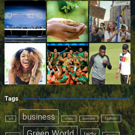
Tags
business
fashion
art
crisis
economy
Green World
lady