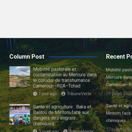
Column Post
Recent P
Mobilité pastorale et
Mobilité past
contamination au Mercure dans
Mercure dans
le corridor de transhumance :
Cameroun–R
Cameroun–RCA–Tchad
29 juillet 202
1 jour ago
TribuneVerte
Santé et agri
Santé et agriculture : Baka et
Bantou de Mintom face aux
Mintom face 
dangers des engrais
chimiques
chimiques
27 juillet 202
3 jours ago
TribuneVerte