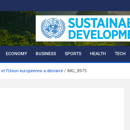
ECONOMY
BUSINESS
SPORTS
HEALTH
TECH
 et l’Union européenne a démarré
IMG_8975