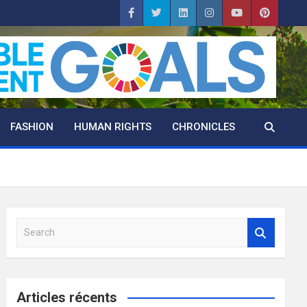
FASHION
HUMAN RIGHTS
CHRONICLES
S
e
a
r
c
Articles récents