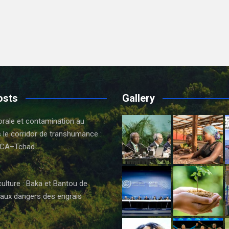
osts
Gallery
orale et contamination au
 le corridor de transhumance :
CA–Tchad
6
culture : Baka et Bantou de
aux dangers des engrais
6