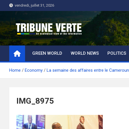
Skip
vendredi, juillet 31, 2026
to
content
Tribune Verte
Un regard écologique de l'information
GREEN WORLD
WORLD NEWS
POLITICS
Home
Economy
La semaine des affaires entre le Cameroun
IMG_8975