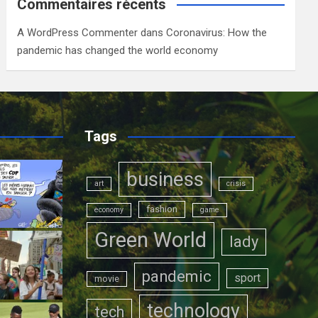
Commentaires récents
A WordPress Commenter
dans
Coronavirus: How the
pandemic has changed the world economy
Tags
business
art
crisis
fashion
economy
game
Green World
lady
pandemic
sport
movie
technology
tech