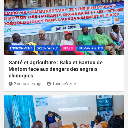
ENVIRONMENT
GREEN WORLD
HEALTH
HUMAN RIGHTS
Santé et agriculture : Baka et Bantou de
Mintom face aux dangers des engrais
chimiques
2 semaines ago
TribuneVerte