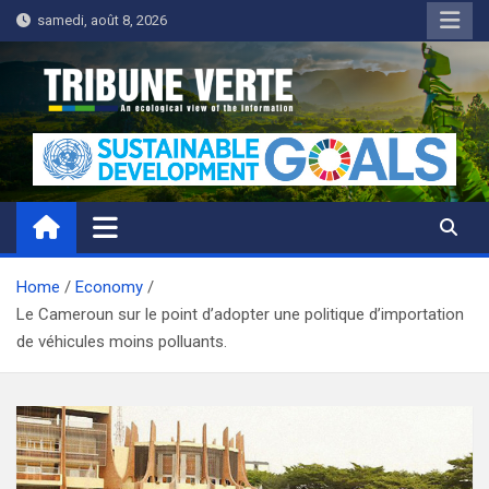
Skip
samedi, août 8, 2026
to
content
Tribune Verte
Un regard écologique de l'information
Home
Economy
Le Cameroun sur le point d’adopter une politique d’importation
de véhicules moins polluants.