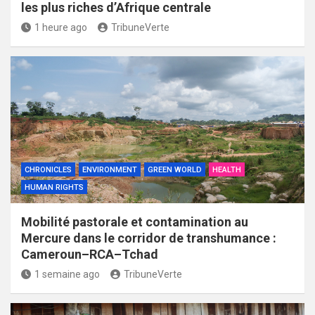
les plus riches d’Afrique centrale
1 heure ago
TribuneVerte
CHRONICLES
ENVIRONMENT
GREEN WORLD
HEALTH
HUMAN RIGHTS
Mobilité pastorale et contamination au
Mercure dans le corridor de transhumance :
Cameroun–RCA–Tchad
1 semaine ago
TribuneVerte