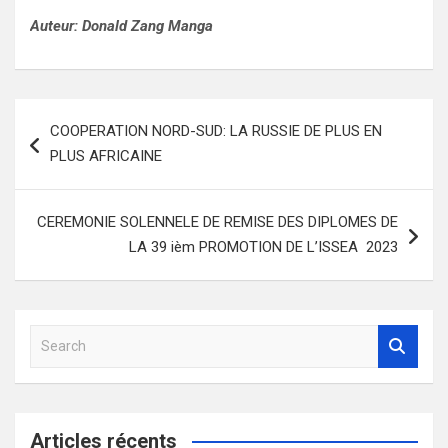
Auteur: Donald Zang Manga
Navigation
COOPERATION NORD-SUD: LA RUSSIE DE PLUS EN
de
PLUS AFRICAINE
l’article
CEREMONIE SOLENNELE DE REMISE DES DIPLOMES DE
LA 39 ièm PROMOTION DE L’ISSEA 2023
S
e
a
r
c
Articles récents