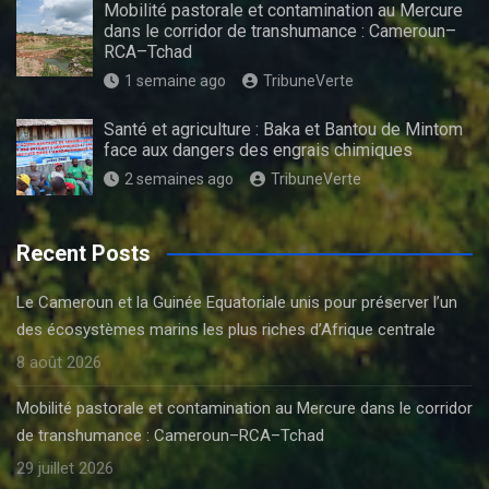
Mobilité pastorale et contamination au Mercure
dans le corridor de transhumance : Cameroun–
RCA–Tchad
1 semaine ago
TribuneVerte
Santé et agriculture : Baka et Bantou de Mintom
face aux dangers des engrais chimiques
2 semaines ago
TribuneVerte
Recent Posts
Le Cameroun et la Guinée Equatoriale unis pour préserver l’un
des écosystèmes marins les plus riches d’Afrique centrale
8 août 2026
Mobilité pastorale et contamination au Mercure dans le corridor
de transhumance : Cameroun–RCA–Tchad
29 juillet 2026