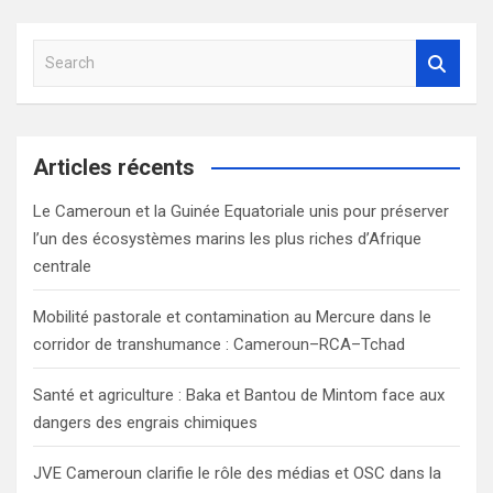
S
e
a
r
c
Articles récents
h
Le Cameroun et la Guinée Equatoriale unis pour préserver
l’un des écosystèmes marins les plus riches d’Afrique
centrale
Mobilité pastorale et contamination au Mercure dans le
corridor de transhumance : Cameroun–RCA–Tchad
Santé et agriculture : Baka et Bantou de Mintom face aux
dangers des engrais chimiques
JVE Cameroun clarifie le rôle des médias et OSC dans la