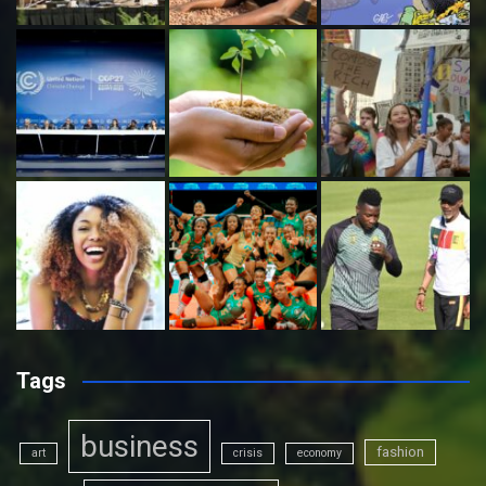
Tags
business
fashion
art
crisis
economy