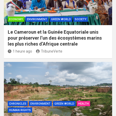
ECONOMY
ENVIRONMENT
GREEN WORLD
SOCIETY
Le Cameroun et la Guinée Equatoriale unis
pour préserver l’un des écosystèmes marins
les plus riches d’Afrique centrale
1 heure ago
TribuneVerte
CHRONICLES
ENVIRONMENT
GREEN WORLD
HEALTH
HUMAN RIGHTS