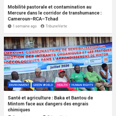
Mobilité pastorale et contamination au
Mercure dans le corridor de transhumance :
Cameroun–RCA–Tchad
1 semaine ago
TribuneVerte
ENVIRONMENT
GREEN WORLD
HEALTH
HUMAN RIGHTS
Santé et agriculture : Baka et Bantou de
Mintom face aux dangers des engrais
chimiques