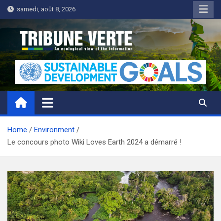
Skip
samedi, août 8, 2026
to
content
Tribune Verte
Un regard écologique de l'information
Home
Environment
Le concours photo Wiki Loves Earth 2024 a démarré !