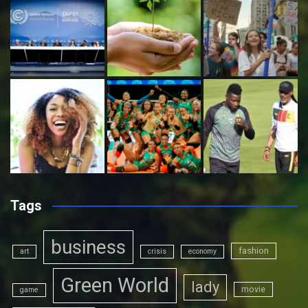
Tags
business
fashion
art
crisis
economy
Green World
lady
movie
game