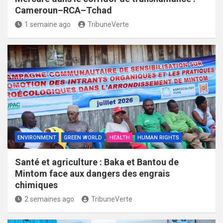
Cameroun–RCA–Tchad
1 semaine ago
TribuneVerte
ENVIRONMENT
GREEN WORLD
HEALTH
HUMAN RIGHTS
Santé et agriculture : Baka et Bantou de
Mintom face aux dangers des engrais
chimiques
2 semaines ago
TribuneVerte