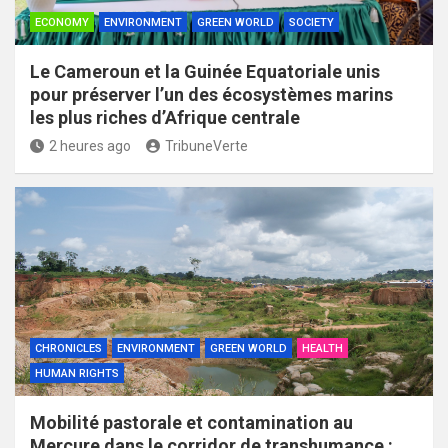
ECONOMY
ENVIRONMENT
GREEN WORLD
SOCIETY
Le Cameroun et la Guinée Equatoriale unis
pour préserver l’un des écosystèmes marins
les plus riches d’Afrique centrale
2 heures ago
TribuneVerte
CHRONICLES
ENVIRONMENT
GREEN WORLD
HEALTH
HUMAN RIGHTS
Mobilité pastorale et contamination au
Mercure dans le corridor de transhumance :