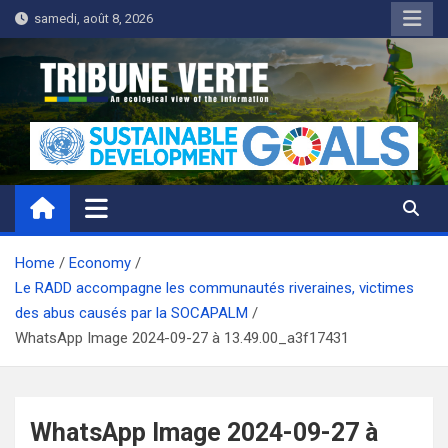
Skip
samedi, août 8, 2026
to
content
Tribune Verte
Un regard écologique de l'information
Home
Economy
Le RADD accompagne les communautés riveraines, victimes
des abus causés par la SOCAPALM
WhatsApp Image 2024-09-27 à 13.49.00_a3f17431
WhatsApp Image 2024-09-27 à