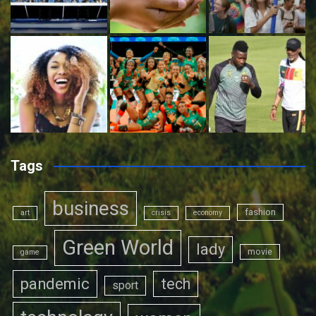
Tags
business
fashion
art
crisis
economy
Green World
lady
movie
game
pandemic
tech
sport