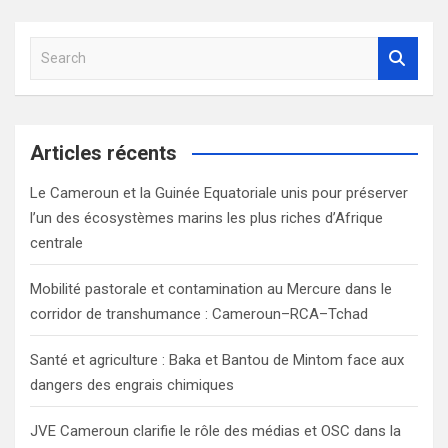
S
e
a
r
c
Articles récents
h
Le Cameroun et la Guinée Equatoriale unis pour préserver
l’un des écosystèmes marins les plus riches d’Afrique
centrale
Mobilité pastorale et contamination au Mercure dans le
corridor de transhumance : Cameroun–RCA–Tchad
Santé et agriculture : Baka et Bantou de Mintom face aux
dangers des engrais chimiques
JVE Cameroun clarifie le rôle des médias et OSC dans la