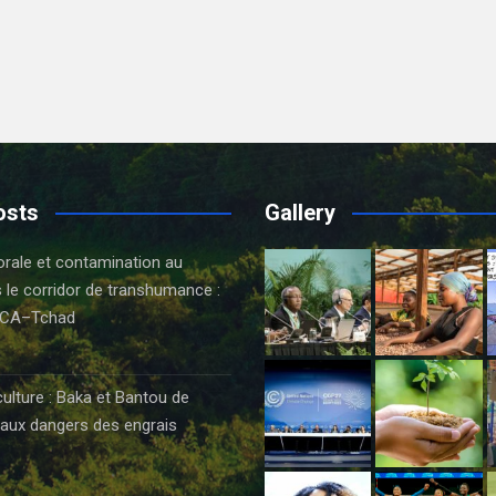
osts
Gallery
orale et contamination au
 le corridor de transhumance :
CA–Tchad
6
culture : Baka et Bantou de
aux dangers des engrais
6