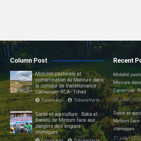
Column Post
Recent P
Mobilité pastorale et
Mobilité past
contamination au Mercure dans
Mercure dans
le corridor de transhumance :
Cameroun–R
Cameroun–RCA–Tchad
29 juillet 202
3 jours ago
TribuneVerte
Santé et agri
Santé et agriculture : Baka et
Bantou de Mintom face aux
Mintom face 
dangers des engrais
chimiques
chimiques
27 juillet 202
6 jours ago
TribuneVerte