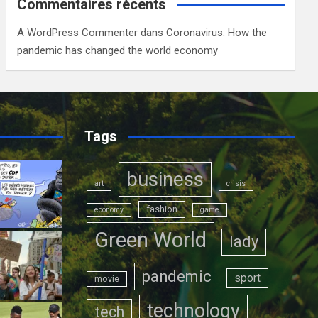
Commentaires récents
A WordPress Commenter
dans
Coronavirus: How the
pandemic has changed the world economy
Tags
business
art
crisis
fashion
economy
game
Green World
lady
pandemic
sport
movie
technology
tech