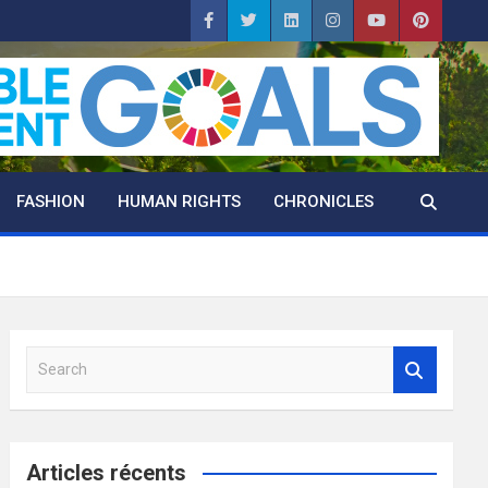
FASHION
HUMAN RIGHTS
CHRONICLES
S
e
a
r
c
Articles récents