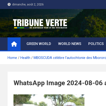
Skip
dimanche, août 2, 2026
to
content
Tribune Verte
Un regard écologique de l'information
GREEN WORLD
WORLD NEWS
POLITICS
Home
Health
MBOSCUDA célèbre l’autochtonie des Mbororo
WhatsApp Image 2024-08-06 a