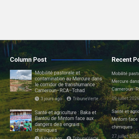
Column Post
Recent P
Mobilité pastorale et
Mobilité past
contamination au Mercure dans
Mercure dans
le corridor de transhumance :
Cameroun–R
Cameroun–RCA–Tchad
29 juillet 202
3 jours ago
TribuneVerte
Santé et agri
Santé et agriculture : Baka et
Bantou de Mintom face aux
Mintom face 
dangers des engrais
chimiques
chimiques
27 juillet 202
6 jours ago
TribuneVerte