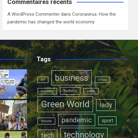
Commentaires récents
A WordPress Commenter
dans
Coronavirus: How the
pandemic has changed the world economy
Tags
business
art
crisis
fashion
economy
game
Green World
lady
pandemic
sport
movie
technology
tech