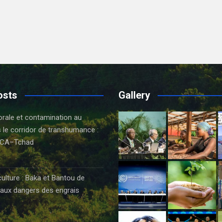
osts
Gallery
orale et contamination au
 le corridor de transhumance :
CA–Tchad
6
culture : Baka et Bantou de
aux dangers des engrais
6