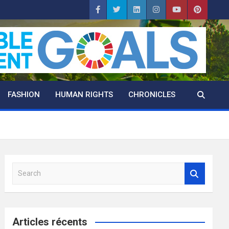
FASHION
HUMAN RIGHTS
CHRONICLES
S
e
a
r
c
Articles récents