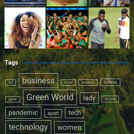
Tags
business
fashion
art
crisis
economy
Green World
lady
movie
game
pandemic
tech
sport
technology
women