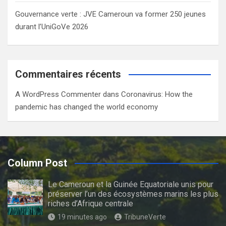
Gouvernance verte : JVE Cameroun va former 250 jeunes
durant l’UniGoVe 2026
Commentaires récents
A WordPress Commenter
dans
Coronavirus: How the
pandemic has changed the world economy
Column Post
Le Cameroun et la Guinée Equatoriale unis pour
préserver l’un des écosystèmes marins les plus
riches d’Afrique centrale
19 minutes ago
TribuneVerte