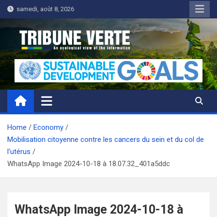
Skip
samedi, août 8, 2026
to
content
Tribune Verte
Un regard écologique de l'information
Home
Economy
Mobilisation citoyenne contre les cancers du sein et du col de
l‘utérus
WhatsApp Image 2024-10-18 à 18.07.32_401a5ddc
WhatsApp Image 2024-10-18 à