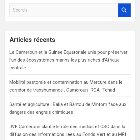
S
e
a
r
c
Articles récents
h
Le Cameroun et la Guinée Equatoriale unis pour préserver
l’un des écosystèmes marins les plus riches d’Afrique
centrale
Mobilité pastorale et contamination au Mercure dans le
corridor de transhumance : Cameroun–RCA–Tchad
Santé et agriculture : Baka et Bantou de Mintom face aux
dangers des engrais chimiques
JVE Cameroun clarifie le rôle des médias et OSC dans la
diffusion des informations liées au Fonds Vert et au MRI