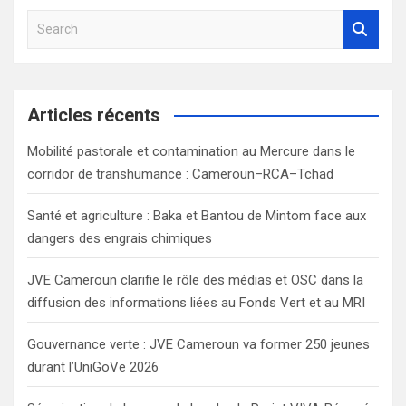
S
e
a
r
c
Articles récents
h
Mobilité pastorale et contamination au Mercure dans le
corridor de transhumance : Cameroun–RCA–Tchad
Santé et agriculture : Baka et Bantou de Mintom face aux
dangers des engrais chimiques
JVE Cameroun clarifie le rôle des médias et OSC dans la
diffusion des informations liées au Fonds Vert et au MRI
Gouvernance verte : JVE Cameroun va former 250 jeunes
durant l’UniGoVe 2026