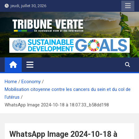
Skip
jeudi, juillet 30, 2026
to
content
Tribune Verte
Un regard écologique de l'information
Home
Economy
Mobilisation citoyenne contre les cancers du sein et du col de
l‘utérus
WhatsApp Image 2024-10-18 à 18.07.33_b58dd198
WhatsApp Image 2024-10-18 à