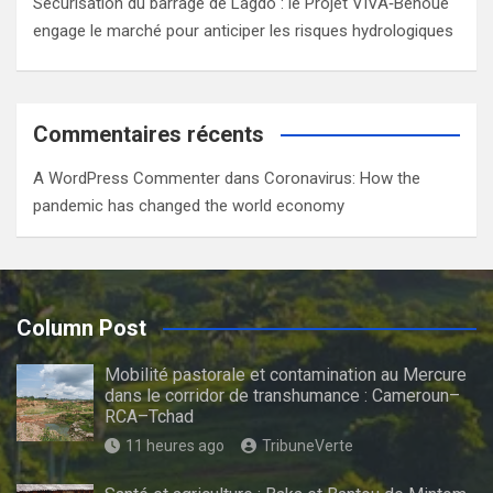
Sécurisation du barrage de Lagdo : le Projet VIVA‑Bénoué
engage le marché pour anticiper les risques hydrologiques
Commentaires récents
A WordPress Commenter
dans
Coronavirus: How the
pandemic has changed the world economy
Column Post
Mobilité pastorale et contamination au Mercure
dans le corridor de transhumance : Cameroun–
RCA–Tchad
11 heures ago
TribuneVerte