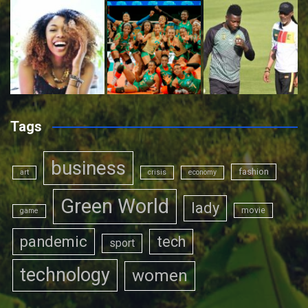
Tags
business
fashion
art
crisis
economy
Green World
lady
movie
game
pandemic
tech
sport
technology
women