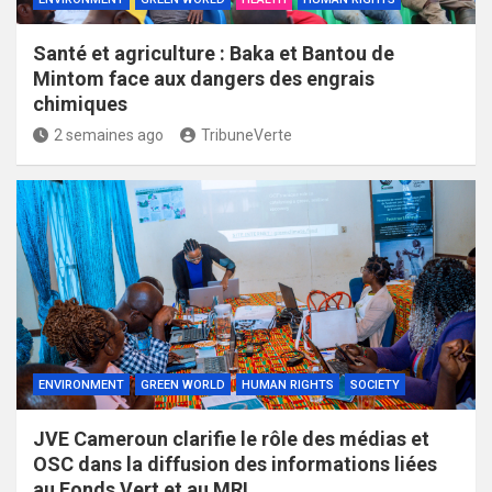
Santé et agriculture : Baka et Bantou de
Mintom face aux dangers des engrais
chimiques
2 semaines ago
TribuneVerte
ENVIRONMENT
GREEN WORLD
HUMAN RIGHTS
SOCIETY
JVE Cameroun clarifie le rôle des médias et
OSC dans la diffusion des informations liées
au Fonds Vert et au MRI