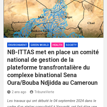
ENVIRONMENT
GREEN WORLD
HEALTH
SOCIETY
NB-ITTAS met en place un comité
national de gestion de la
plateforme transfrontalière du
complexe binational Sena
Oura/Bouba Ndjidda au Cameroun
2 ans ago
TribuneVerte
Les travaux qui ont débuté le 04 septembre 2024 dans le
cadre d’un atelier consultatif à Yaoundé, ont fait élire une