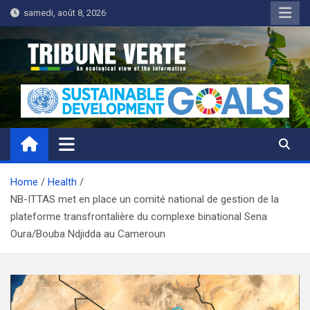
Skip
samedi, août 8, 2026
to
content
Tribune Verte
Un regard écologique de l'information
Home
Health
NB-ITTAS met en place un comité national de gestion de la
plateforme transfrontalière du complexe binational Sena
Oura/Bouba Ndjidda au Cameroun