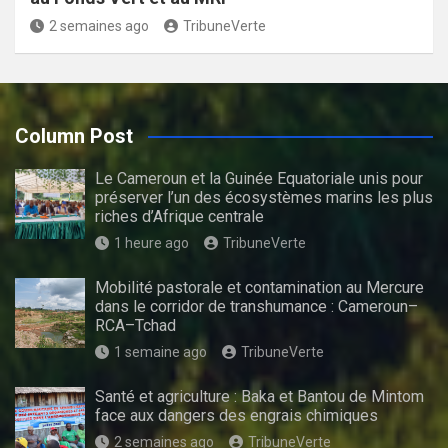
2 semaines ago
TribuneVerte
Column Post
Le Cameroun et la Guinée Equatoriale unis pour
préserver l’un des écosystèmes marins les plus
riches d’Afrique centrale
1 heure ago
TribuneVerte
Mobilité pastorale et contamination au Mercure
dans le corridor de transhumance : Cameroun–
RCA–Tchad
1 semaine ago
TribuneVerte
Santé et agriculture : Baka et Bantou de Mintom
face aux dangers des engrais chimiques
2 semaines ago
TribuneVerte