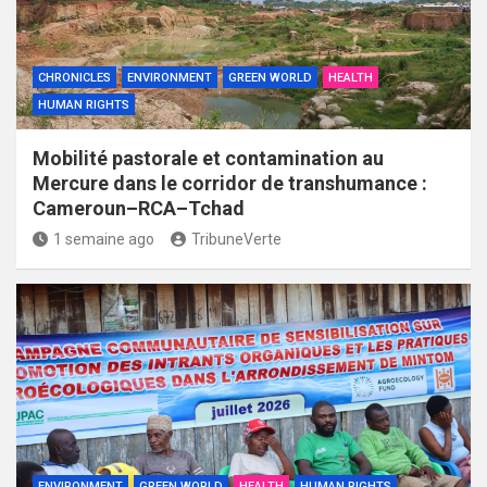
CHRONICLES
ENVIRONMENT
GREEN WORLD
HEALTH
HUMAN RIGHTS
Mobilité pastorale et contamination au
Mercure dans le corridor de transhumance :
Cameroun–RCA–Tchad
1 semaine ago
TribuneVerte
ENVIRONMENT
GREEN WORLD
HEALTH
HUMAN RIGHTS