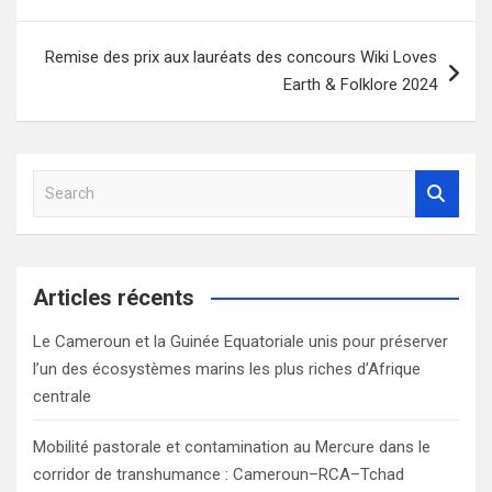
l’article
Remise des prix aux lauréats des concours Wiki Loves
Earth & Folklore 2024
S
e
a
r
c
Articles récents
h
Le Cameroun et la Guinée Equatoriale unis pour préserver
l’un des écosystèmes marins les plus riches d’Afrique
centrale
Mobilité pastorale et contamination au Mercure dans le
corridor de transhumance : Cameroun–RCA–Tchad