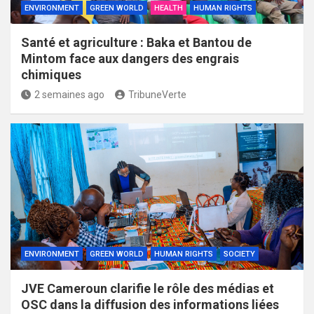
ENVIRONMENT
GREEN WORLD
HEALTH
HUMAN RIGHTS
Santé et agriculture : Baka et Bantou de
Mintom face aux dangers des engrais
chimiques
2 semaines ago
TribuneVerte
ENVIRONMENT
GREEN WORLD
HUMAN RIGHTS
SOCIETY
JVE Cameroun clarifie le rôle des médias et
OSC dans la diffusion des informations liées