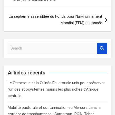
La septième assemblée du Fonds pour l’Environnement
Mondial (FEM) annoncée
S
e
a
r
c
Articles récents
h
Le Cameroun et la Guinée Equatoriale unis pour préserver
l’un des écosystèmes marins les plus riches d’Afrique
centrale
Mobilité pastorale et contamination au Mercure dans le
corridor de transhumance : Cameroun–RCA–Tchad