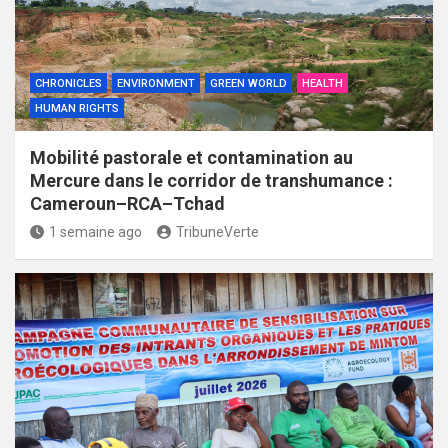
CHRONICLES
ENVIRONMENT
GREEN WORLD
HEALTH
HUMAN RIGHTS
Mobilité pastorale et contamination au
Mercure dans le corridor de transhumance :
Cameroun–RCA–Tchad
1 semaine ago
TribuneVerte