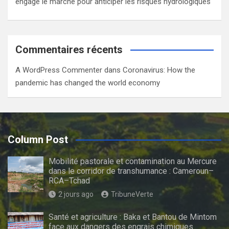
engage le marché pour anticiper les risques hydrologiques
Commentaires récents
A WordPress Commenter
dans
Coronavirus: How the
pandemic has changed the world economy
Column Post
Mobilité pastorale et contamination au Mercure
dans le corridor de transhumance : Cameroun–
RCA–Tchad
2 jours ago
TribuneVerte
Santé et agriculture : Baka et Bantou de Mintom
face aux dangers des engrais chimiques