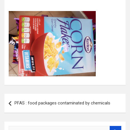
Navigation
PFAS : food packages contaminated by chemicals
de
l’article
S