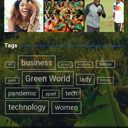
Tags
business
fashion
art
crisis
economy
Green World
lady
movie
game
pandemic
tech
sport
technology
women