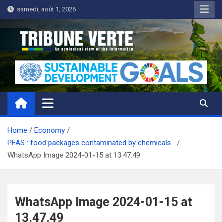
Skip
samedi, août 1, 2026
to
content
Tribune Verte
Un regard écologique de l'information
Home
Economy
PFAS : food packages contaminated by chemicals
WhatsApp Image 2024-01-15 at 13.47.49
WhatsApp Image 2024-01-15 at
13.47.49