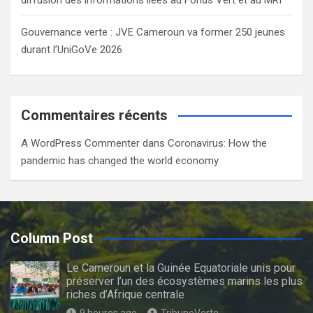
Gouvernance verte : JVE Cameroun va former 250 jeunes
durant l’UniGoVe 2026
Commentaires récents
A WordPress Commenter
dans
Coronavirus: How the
pandemic has changed the world economy
Column Post
Le Cameroun et la Guinée Equatoriale unis pour
préserver l’un des écosystèmes marins les plus
riches d’Afrique centrale
9 heures ago
TribuneVerte