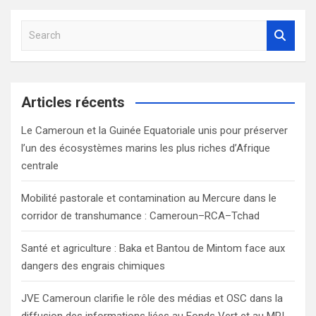
S
e
a
r
c
Articles récents
h
Le Cameroun et la Guinée Equatoriale unis pour préserver
l’un des écosystèmes marins les plus riches d’Afrique
centrale
Mobilité pastorale et contamination au Mercure dans le
corridor de transhumance : Cameroun–RCA–Tchad
Santé et agriculture : Baka et Bantou de Mintom face aux
dangers des engrais chimiques
JVE Cameroun clarifie le rôle des médias et OSC dans la
diffusion des informations liées au Fonds Vert et au MRI