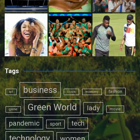
Tags
business
fashion
art
crisis
economy
Green World
lady
movie
game
pandemic
tech
sport
technology
women