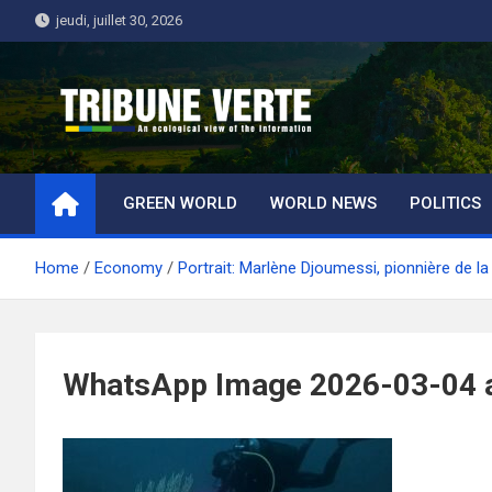
Skip
jeudi, juillet 30, 2026
to
content
Tribune Verte
Un regard écologique de l'information
GREEN WORLD
WORLD NEWS
POLITICS
Home
Economy
Portrait: Marlène Djoumessi, pionnière de l
WhatsApp Image 2026-03-04 a