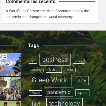
Commentaires récents
A WordPress Commenter
dans
Coronavirus: How the
pandemic has changed the world economy
Tags
business
art
crisis
fashion
economy
game
Green World
lady
pandemic
sport
movie
technology
tech