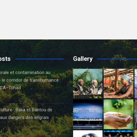
osts
Gallery
orale et contamination au
 le corridor de transhumance :
CA–Tchad
6
culture : Baka et Bantou de
aux dangers des engrais
6