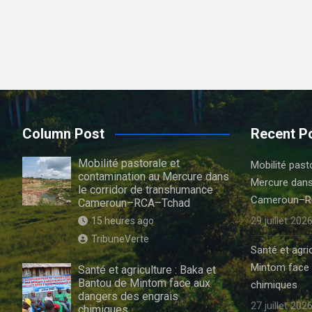
Column Post
Recent P
Mobilité pastorale et
Mobilité past
contamination au Mercure dans
Mercure dans
le corridor de transhumance :
Cameroun–R
Cameroun–RCA–Tchad
29 juillet 202
15 heures ago
TribuneVerte
Santé et agri
Mintom face 
Santé et agriculture : Baka et
Bantou de Mintom face aux
chimiques
dangers des engrais
27 juillet 202
chimiques