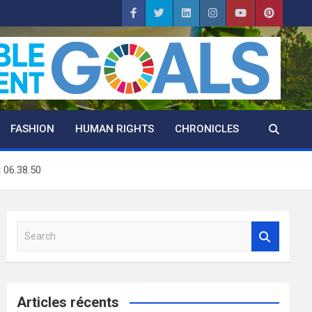
FASHION
HUMAN RIGHTS
CHRONICLES
 06.38.50
S
e
a
r
c
Articles récents