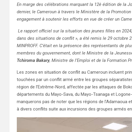
En marge des célébrations marquant la 12è édition de la Jou
dernier, le Cameroun à travers le Ministère de la Promoti
engagement à soutenir les efforts en vue de créer un Camero
Le rapport officiel sur la situation des jeunes filles en 2024
dans des situations de conflit », a été remis le 29 octobre
MINPROFF. C’était en la présence des représentants de plusi
membres du gouvernement, dont le Ministre de la Jeunesse 
Tchiroma Bakary
, Ministre de l’Emploi et de la Formation P
Les zones en situation de conflit au Cameroun incluent pri
touchées par un conflit armé entre les groupes séparatist
région de l’Extrême-Nord, affectée par les attaques de Bo
départements du Mayo-Sava, du Mayo-Tsanaga et Logone-et
manquerons pas de noter que les régions de l’Adamaoua et
à divers conflits suite aux incursions des groupes armés e