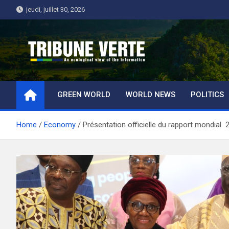
Skip
jeudi, juillet 30, 2026
to
content
Tribune Verte
Un regard écologique de l'information
GREEN WORLD
WORLD NEWS
POLITICS
Home
Economy
Présentation officielle du rapport mondial 20