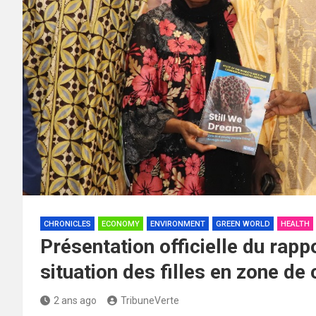
CHRONICLES
ECONOMY
ENVIRONMENT
GREEN WORLD
HEALTH
Présentation officielle du rap
situation des filles en zone de 
2 ans ago
TribuneVerte