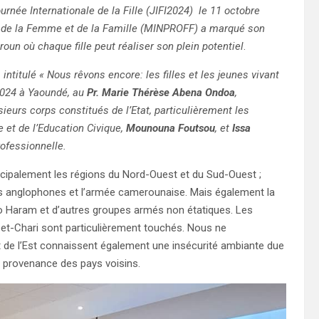
rnée Internationale de la Fille (JIFI2024) le 11 octobre
on de la Femme et de la Famille (MINPROFF) a marqué son
un où chaque fille peut réaliser son plein potentiel
.
, intitulé « Nous rêvons encore: les filles et les jeunes vivant
 2024 à Yaoundé, au
Pr. Marie Thérèse Abena Ondoa
,
eurs corps constitués de l’Etat, particulièrement les
et de l’Education Civique,
Mounouna Foutsou
, et
Issa
rofessionnelle.
ncipalement les régions du Nord-Ouest et du Sud-Ouest ;
es anglophones et l’armée camerounaise. Mais également la
ko Haram et d’autres groupes armés non étatiques. Les
-Chari sont particulièrement touchés. Nous ne
 de l’Est connaissent également une insécurité ambiante due
n provenance des pays voisins.