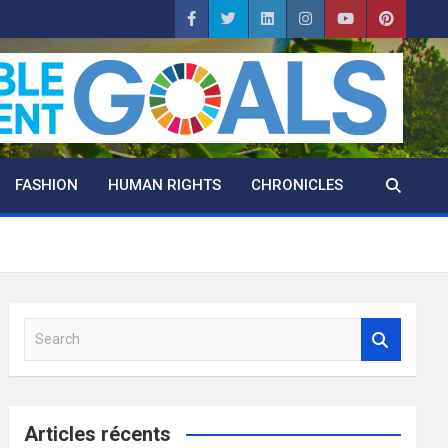
FASHION
HUMAN RIGHTS
CHRONICLES
S
e
a
r
c
Articles récents