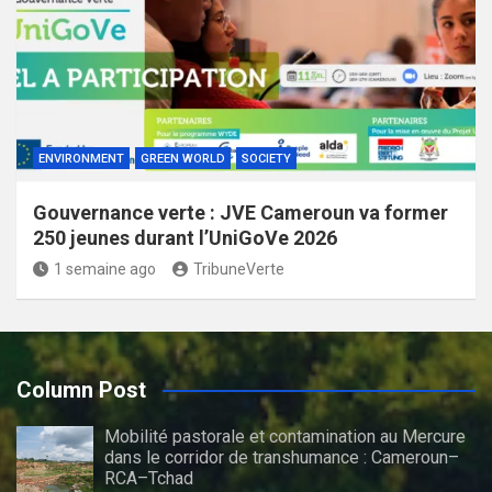
ENVIRONMENT
GREEN WORLD
SOCIETY
Gouvernance verte : JVE Cameroun va former
250 jeunes durant l’UniGoVe 2026
1 semaine ago
TribuneVerte
Column Post
Mobilité pastorale et contamination au Mercure
dans le corridor de transhumance : Cameroun–
RCA–Tchad