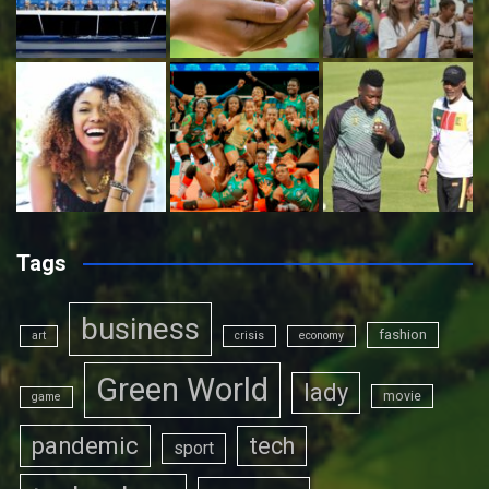
Tags
business
fashion
art
crisis
economy
Green World
lady
movie
game
pandemic
tech
sport