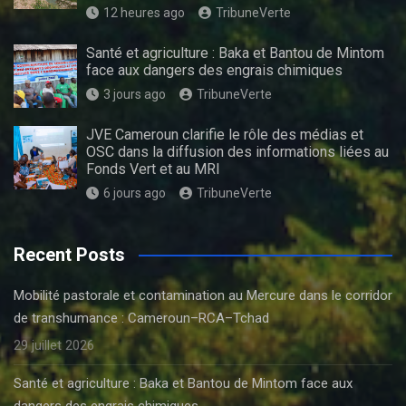
12 heures ago
TribuneVerte
Santé et agriculture : Baka et Bantou de Mintom
face aux dangers des engrais chimiques
3 jours ago
TribuneVerte
JVE Cameroun clarifie le rôle des médias et
OSC dans la diffusion des informations liées au
Fonds Vert et au MRI
6 jours ago
TribuneVerte
Recent Posts
Mobilité pastorale et contamination au Mercure dans le corridor
de transhumance : Cameroun–RCA–Tchad
29 juillet 2026
Santé et agriculture : Baka et Bantou de Mintom face aux
dangers des engrais chimiques