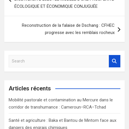
l’article
ÉCOLOGIQUE ET ÉCONOMIQUE CONJUGUÉE
Reconstruction de la falaise de Dschang : CFHEC
progresse avec les remblais rocheux
S
e
a
r
c
Articles récents
h
Mobilité pastorale et contamination au Mercure dans le
corridor de transhumance : Cameroun–RCA–Tchad
Santé et agriculture : Baka et Bantou de Mintom face aux
dangers des engrais chimiques