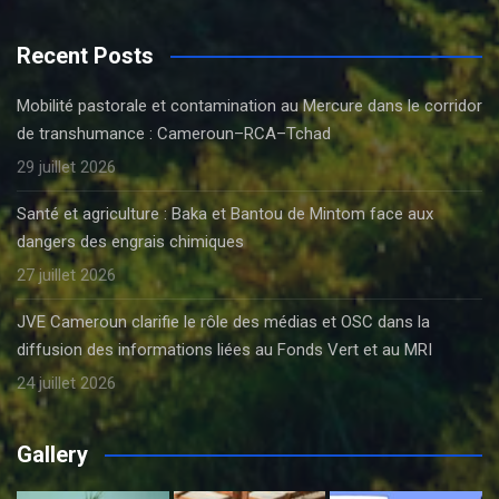
Recent Posts
Mobilité pastorale et contamination au Mercure dans le corridor
de transhumance : Cameroun–RCA–Tchad
29 juillet 2026
Santé et agriculture : Baka et Bantou de Mintom face aux
dangers des engrais chimiques
27 juillet 2026
JVE Cameroun clarifie le rôle des médias et OSC dans la
diffusion des informations liées au Fonds Vert et au MRI
24 juillet 2026
Gallery