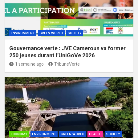
ENVIRONMENT
GREEN WORLD
SOCIETY
Gouvernance verte : JVE Cameroun va former
250 jeunes durant l’UniGoVe 2026
1 semaine ago
TribuneVerte
ECONOMY
ENVIRONMENT
GREEN WORLD
HEALTH
SOCIETY