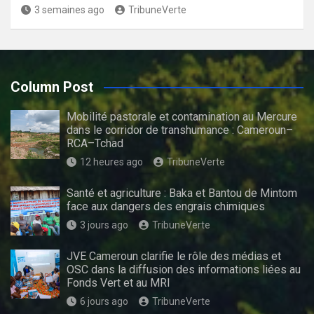
3 semaines ago
TribuneVerte
Column Post
Mobilité pastorale et contamination au Mercure
dans le corridor de transhumance : Cameroun–
RCA–Tchad
12 heures ago
TribuneVerte
Santé et agriculture : Baka et Bantou de Mintom
face aux dangers des engrais chimiques
3 jours ago
TribuneVerte
JVE Cameroun clarifie le rôle des médias et
OSC dans la diffusion des informations liées au
Fonds Vert et au MRI
6 jours ago
TribuneVerte