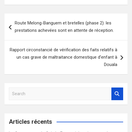
Navigation
Route Melong-Banguem et bretelles (phase 2): les
de
prestations achevées sont en attente de réception.
l’article
Rapport circonstancié de vérification des faits relatifs à
un cas grave de maltraitance domestique d’enfant à
Douala
S
e
a
r
c
Articles récents
h