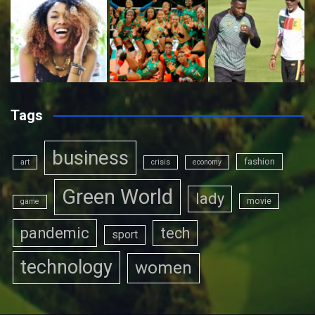
Tags
business
fashion
art
crisis
economy
Green World
lady
movie
game
pandemic
tech
sport
technology
women