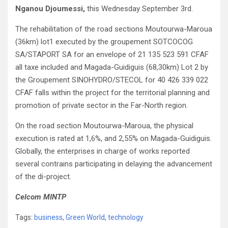
Nganou Djoumessi,
this Wednesday September 3rd.
The rehabilitation of the road sections Moutourwa-Maroua
(36km) lot1 executed by the groupement SOTCOCOG
SA/STAPORT SA for an envelope of 21 135 523 591 CFAF
all taxe included and Magada-Guidiguis (68,30km) Lot 2 by
the Groupement SINOHYDRO/STECOL for 40 426 339 022
CFAF falls within the project for the territorial planning and
promotion of private sector in the Far-North region.
On the road section Moutourwa-Maroua, the physical
execution is rated at 1,6%, and 2,55% on Magada-Guidiguis.
Globally, the enterprises in charge of works reported
several contrains participating in delaying the advancement
of the di-project.
Celcom MINTP
Tags:
business
,
Green World
,
technology