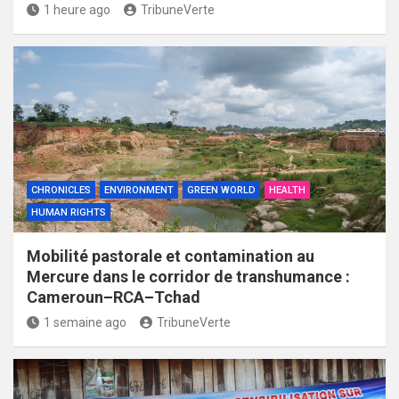
1 heure ago
TribuneVerte
CHRONICLES
ENVIRONMENT
GREEN WORLD
HEALTH
HUMAN RIGHTS
Mobilité pastorale et contamination au
Mercure dans le corridor de transhumance :
Cameroun–RCA–Tchad
1 semaine ago
TribuneVerte