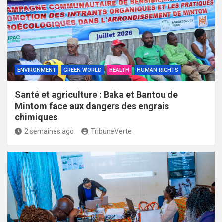
ENVIRONMENT
GREEN WORLD
HEALTH
HUMAN RIGHTS
Santé et agriculture : Baka et Bantou de
Mintom face aux dangers des engrais
chimiques
2 semaines ago
TribuneVerte