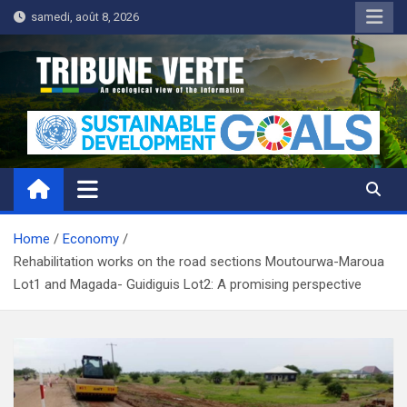
Skip
samedi, août 8, 2026
to
content
Tribune Verte
Un regard écologique de l'information
Home
Economy
Rehabilitation works on the road sections Moutourwa-Maroua
Lot1 and Magada- Guidiguis Lot2: A promising perspective