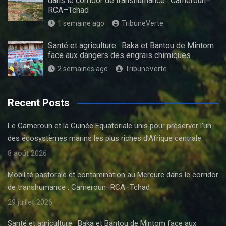
dans le corridor de transhumance : Cameroun–
RCA–Tchad
1 semaine ago
TribuneVerte
Santé et agriculture : Baka et Bantou de Mintom
face aux dangers des engrais chimiques
2 semaines ago
TribuneVerte
Recent Posts
Le Cameroun et la Guinée Equatoriale unis pour préserver l’un
des écosystèmes marins les plus riches d’Afrique centrale
8 août 2026
Mobilité pastorale et contamination au Mercure dans le corridor
de transhumance : Cameroun–RCA–Tchad
29 juillet 2026
Santé et agriculture : Baka et Bantou de Mintom face aux