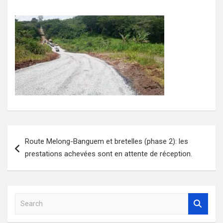
Navigation
Route Melong-Banguem et bretelles (phase 2): les
de
prestations achevées sont en attente de réception.
l’article
S
e