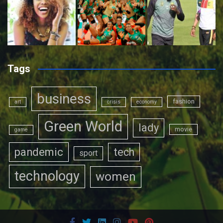
Tags
business
fashion
art
crisis
economy
Green World
lady
movie
game
pandemic
tech
sport
technology
women