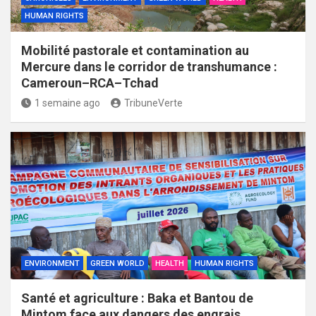
HUMAN RIGHTS
Mobilité pastorale et contamination au
Mercure dans le corridor de transhumance :
Cameroun–RCA–Tchad
1 semaine ago
TribuneVerte
ENVIRONMENT
GREEN WORLD
HEALTH
HUMAN RIGHTS
Santé et agriculture : Baka et Bantou de
Mintom face aux dangers des engrais