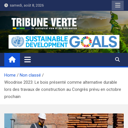
Skip
samedi, août 8, 2026
to
content
Tribune Verte
Un regard écologique de l'information
Home
Non classé
Woodrise 2023: Le bois présenté comme alternative durable
lors des travaux de construction au Congrès prévu en octobre
prochain