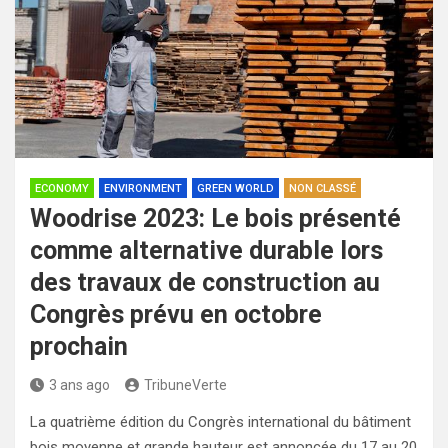
ECONOMY
ENVIRONMENT
GREEN WORLD
NON CLASSÉ
Woodrise 2023: Le bois présenté
comme alternative durable lors
des travaux de construction au
Congrès prévu en octobre
prochain
3 ans ago
TribuneVerte
La quatrième édition du Congrès international du bâtiment
bois moyenne et grande hauteur est annoncée du 17 au 20