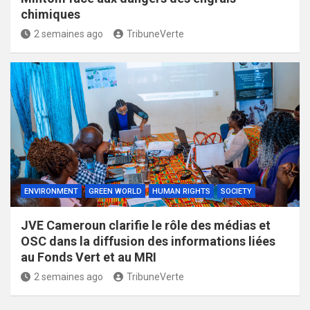
chimiques
2 semaines ago
TribuneVerte
ENVIRONMENT
GREEN WORLD
HUMAN RIGHTS
SOCIETY
JVE Cameroun clarifie le rôle des médias et
OSC dans la diffusion des informations liées
au Fonds Vert et au MRI
2 semaines ago
TribuneVerte