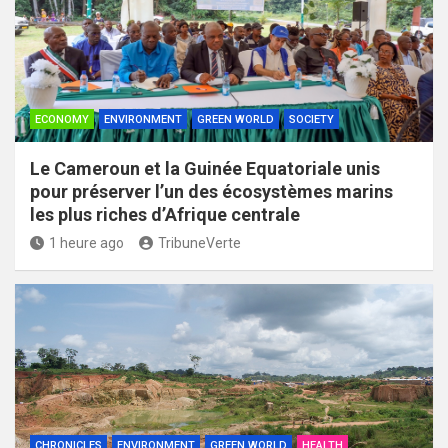
ECONOMY
ENVIRONMENT
GREEN WORLD
SOCIETY
Le Cameroun et la Guinée Equatoriale unis
pour préserver l’un des écosystèmes marins
les plus riches d’Afrique centrale
1 heure ago
TribuneVerte
CHRONICLES
ENVIRONMENT
GREEN WORLD
HEALTH