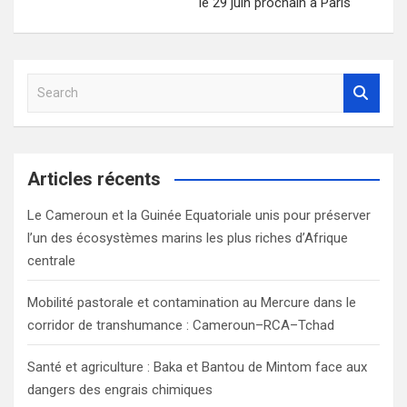
le 29 juin prochain à Paris
S
e
a
r
c
Articles récents
h
Le Cameroun et la Guinée Equatoriale unis pour préserver
l’un des écosystèmes marins les plus riches d’Afrique
centrale
Mobilité pastorale et contamination au Mercure dans le
corridor de transhumance : Cameroun–RCA–Tchad
Santé et agriculture : Baka et Bantou de Mintom face aux
dangers des engrais chimiques