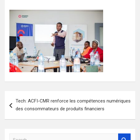
Navigation
Tech: ACFI-CMR renforce les compétences numériques
de
des consommateurs de produits financiers
l’article
S