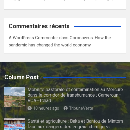
Commentaires récents
A WordPress Commenter
dans
Coronavirus: How the
pandemic has changed the world economy
Column Post
Mobilité pastorale et contamination au Mercure
dans le corridor de transhumance : Cameroun–
RCA–Tchad
10 heures ago
TribuneVerte
Santé et agriculture : Baka et Bantou de Mintom
face aux dangers des engrais chimiques