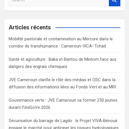
e
a
r
c
Articles récents
h
Mobilité pastorale et contamination au Mercure dans le
corridor de transhumance : Cameroun–RCA–Tchad
Santé et agriculture : Baka et Bantou de Mintom face aux
dangers des engrais chimiques
JVE Cameroun clarifie le rôle des médias et OSC dans la
diffusion des informations liées au Fonds Vert et au MRI
Gouvernance verte : JVE Cameroun va former 250 jeunes
durant l’UniGoVe 2026
Sécurisation du barrage de Lagdo : le Projet VIVA‑Bénoué
engage le marché pour anticiper les risques hydrologiques