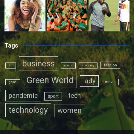
Tags
business
fashion
art
crisis
economy
Green World
lady
movie
game
pandemic
tech
sport
technology
women